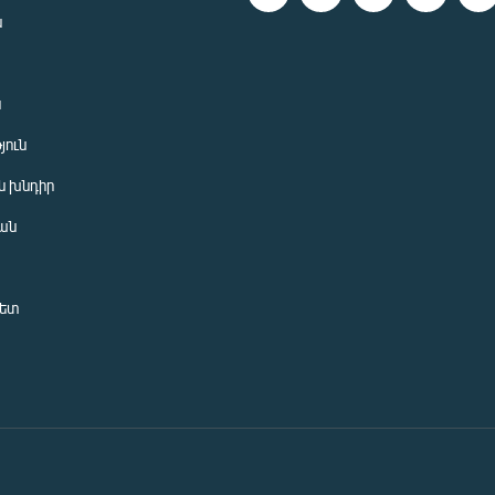
ն
ն
յուն
 խնդիր
ան
նետ