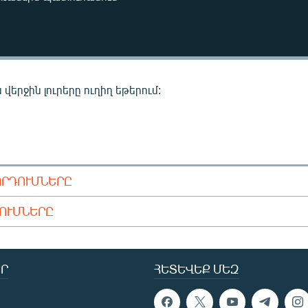
վերջին լուրերը ուղիղ եթերում:
ՈՐԴՈՒՄՆԵՐԸ
ԴՈՒՄՆԵՐԸ
Ր
ՀԵՏԵՎԵՔ ՄԵԶ