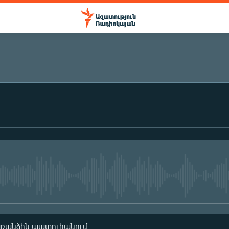
ԲԱԺԱՆՈՐԴԱԳՐՎԵԼ
Բաժանորդագրվել
No media source currently availa
առանձին պատուհանում