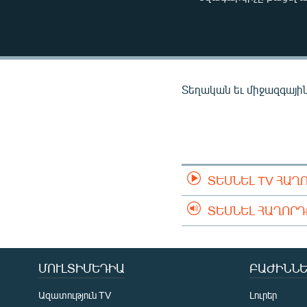
ՄԻՋԱԶԳԱՅԻՆ
ՄՇԱԿՈՒՅԹ
ՍՊՈՐՏ
ՄԵԿՆԱԲԱՆՈՒԹՅՈՒՆ
Տեղական եւ միջազգային 
ՏՏ ԵՒ ԻՆՏԵՐՆԵՏ
ԿՈՐՈՆԱՎԻՐՈՒՍ
ԱՐԽԻՎ
ՏԵՍԱՆՅՈՒԹԵՐ
ՏԵՍՆԵԼ TV ՀԱՂ
ԲԱՆԱՎԵՃ
ՏԵՍՆԵԼ ՀԱՂՈՐ
ՁԳՏԵԼՈՎ ԼԱՎԱԳՈՒՅՆԻՆ
ՓՈԴՔԱՍԹ
ՄՈՒԼՏԻՄԵԴԻԱ
ԲԱԺԻՆՆԵ
Ազատություն TV
Լուրեր