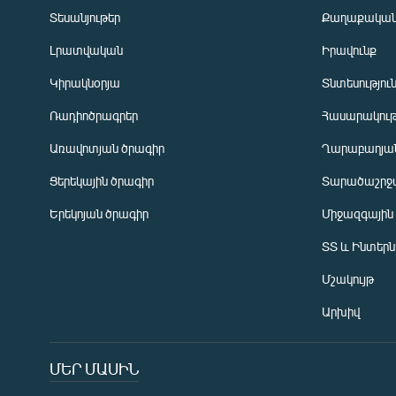
Տեսանյութեր
Քաղաքակա
Լրատվական
Իրավունք
Կիրակնօրյա
Տնտեսությու
Ռադիոծրագրեր
Հասարակութ
Առավոտյան ծրագիր
Ղարաբաղյան
Ցերեկային ծրագիր
Տարածաշրջ
Հայերեն
Երեկոյան ծրագիր
Միջազգային
English
ՏՏ և Ինտեր
Русский
Մշակույթ
ՀԵՏԵՎԵՔ ՄԵԶ
Արխիվ
ՄԵՐ ՄԱՍԻՆ