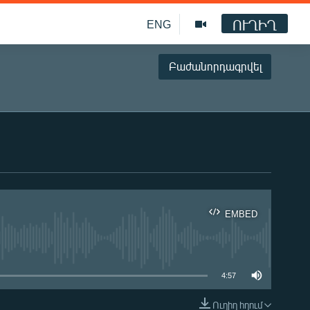
ՈՒՂԻՂ
ENG
Բաժանորդագրվել
EMBED
ble
4:57
Ուղիղ հղում