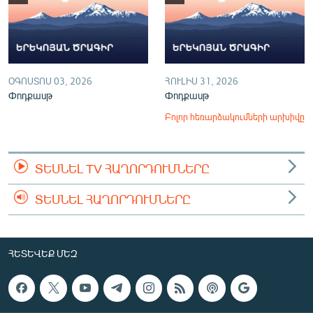
ՕԳՈՍՏՈՍ 03, 2026
ՀՈՒԼԻՍ 31, 2026
Փոդքասթ
Փոդքասթ
Բոլոր հեռարձակումների արխիվը
ՏԵՍՆԵԼ TV ՀԱՂՈՐԴՈՒՄՆԵՐԸ
ՏԵՍՆԵԼ ՀԱՂՈՐԴՈՒՄՆԵՐԸ
ՀԵՏԵՎԵՔ ՄԵԶ