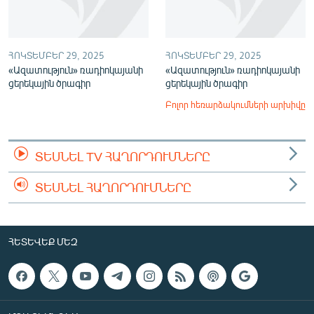
ՀՈԿՏԵՄԲԵՐ 29, 2025
ՀՈԿՏԵՄԲԵՐ 29, 2025
«Ազատություն» ռադիոկայանի
«Ազատություն» ռադիոկայանի
ցերեկային ծրագիր
ցերեկային ծրագիր
Բոլոր հեռարձակումների արխիվը
ՏԵՍՆԵԼ TV ՀԱՂՈՐԴՈՒՄՆԵՐԸ
ՏԵՍՆԵԼ ՀԱՂՈՐԴՈՒՄՆԵՐԸ
ՀԵՏԵՎԵՔ ՄԵԶ