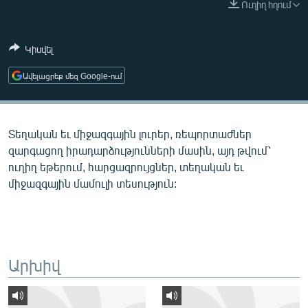
Ուղիղ հղում
ՄԻՋԱԶԳԱՅԻՆ
ՄՇԱԿՈՒՅԹ
Կիսվել
ՍՊՈՐՏ
Ավելացրեք մեզ Google-ում
ՄԵԿՆԱԲԱՆՈՒԹՅՈՒՆ
ՏՏ ԵՒ ԻՆՏԵՐՆԵՏ
Տեղական եւ միջազգային լուրեր, ռեպորտաժներ
ԿՈՐՈՆԱՎԻՐՈՒՍ
զարգացող իրադարձությունների մասին, այդ թվում՝
ԱՐԽԻՎ
ուղիղ եթերում, հարցազրույցներ, տեղական եւ
միջազգային մամուլի տեսություն:
ՏԵՍԱՆՅՈՒԹԵՐ
ԲԱՆԱՎԵՃ
ՁԳՏԵԼՈՎ ԼԱՎԱԳՈՒՅՆԻՆ
ՓՈԴՔԱՍԹ
Արխիվ
Հայերեն