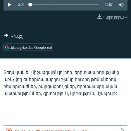
ՄԻՋԱԶԳԱՅԻՆ
0:00
29:57
ՄՇԱԿՈՒՅԹ
Ուղիղ հղում
ՍՊՈՐՏ
Կիսվել
ՄԵԿՆԱԲԱՆՈՒԹՅՈՒՆ
ՏՏ ԵՒ ԻՆՏԵՐՆԵՏ
Ավելացրեք մեզ Google-ում
ԿՈՐՈՆԱՎԻՐՈՒՍ
ԱՐԽԻՎ
Տեղական եւ միջազգային լուրեր, երիտասարդությանը
ՏԵՍԱՆՅՈՒԹԵՐ
առնչվող եւ երիտասարդությանը հուզող թեմաներով
ռեպորտաժներ, հարցազրույցներ, երիտասարդական
ԲԱՆԱՎԵՃ
պատմություններ, գիտություն, կրթություն, մշակույթ:
ՁԳՏԵԼՈՎ ԼԱՎԱԳՈՒՅՆԻՆ
ՓՈԴՔԱՍԹ
Հայերեն