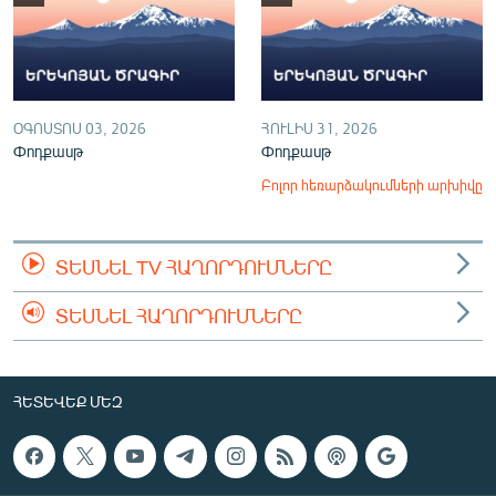
ՕԳՈՍՏՈՍ 03, 2026
ՀՈՒԼԻՍ 31, 2026
Փոդքասթ
Փոդքասթ
Բոլոր հեռարձակումների արխիվը
ՏԵՍՆԵԼ TV ՀԱՂՈՐԴՈՒՄՆԵՐԸ
ՏԵՍՆԵԼ ՀԱՂՈՐԴՈՒՄՆԵՐԸ
ՀԵՏԵՎԵՔ ՄԵԶ