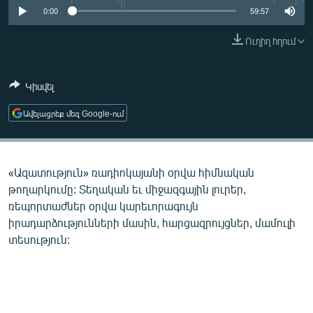
ՄԻՋԱԶԳԱՅԻՆ
0:00
59:57
ՄՇԱԿՈՒՅԹ
Ուղիղ հղում
ՍՊՈՐՏ
Կիսվել
ՄԵԿՆԱԲԱՆՈՒԹՅՈՒՆ
ՏՏ ԵՒ ԻՆՏԵՐՆԵՏ
Ավելացրեք մեզ Google-ում
ԿՈՐՈՆԱՎԻՐՈՒՍ
ԱՐԽԻՎ
«Ազատություն» ռադիոկայանի օրվա հիմնական
ՏԵՍԱՆՅՈՒԹԵՐ
թողարկումը: Տեղական եւ միջազգային լուրեր,
ռեպորտաժներ օրվա կարեւորագույն
ԲԱՆԱՎԵՃ
իրադարձությունների մասին, հարցազրույցներ, մամուլի
ՁԳՏԵԼՈՎ ԼԱՎԱԳՈՒՅՆԻՆ
տեսություն:
ՓՈԴՔԱՍԹ
Հայերեն