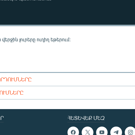
վերջին լուրերը ուղիղ եթերում:
ՈՐԴՈՒՄՆԵՐԸ
ԴՈՒՄՆԵՐԸ
Ր
ՀԵՏԵՎԵՔ ՄԵԶ