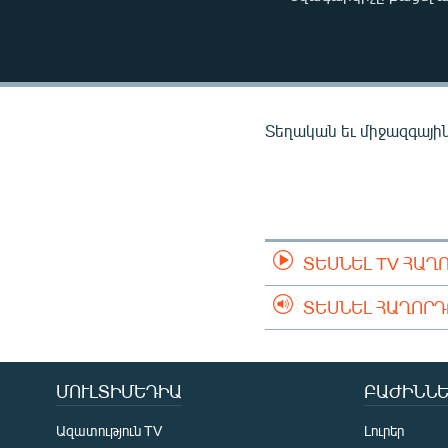
ՄԻՋԱԶԳԱՅԻՆ
ՄՇԱԿՈՒՅԹ
ՍՊՈՐՏ
ՄԵԿՆԱԲԱՆՈՒԹՅՈՒՆ
Տեղական եւ միջազգային 
ՏՏ ԵՒ ԻՆՏԵՐՆԵՏ
ԿՈՐՈՆԱՎԻՐՈՒՍ
ԱՐԽԻՎ
ՏԵՍԱՆՅՈՒԹԵՐ
ՏԵՍՆԵԼ TV ՀԱՂ
ԲԱՆԱՎԵՃ
ՏԵՍՆԵԼ ՀԱՂՈՐ
ՁԳՏԵԼՈՎ ԼԱՎԱԳՈՒՅՆԻՆ
ՓՈԴՔԱՍԹ
ՄՈՒԼՏԻՄԵԴԻԱ
ԲԱԺԻՆՆԵ
Ազատություն TV
Լուրեր