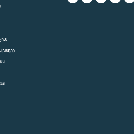
ն
ն
յուն
 խնդիր
ան
նետ