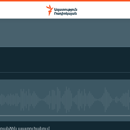
ԲԱԺԱՆՈՐԴԱԳՐՎԵԼ
Բաժանորդագրվել
No media source currently availa
առանձին պատուհանում