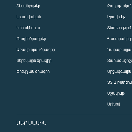
Տեսանյութեր
Քաղաքակա
Լրատվական
Իրավունք
Կիրակնօրյա
Տնտեսությու
Ռադիոծրագրեր
Հասարակութ
Առավոտյան ծրագիր
Ղարաբաղյան
Ցերեկային ծրագիր
Տարածաշրջ
Հայերեն
Երեկոյան ծրագիր
Միջազգային
English
ՏՏ և Ինտեր
Русский
Մշակույթ
ՀԵՏԵՎԵՔ ՄԵԶ
Արխիվ
ՄԵՐ ՄԱՍԻՆ