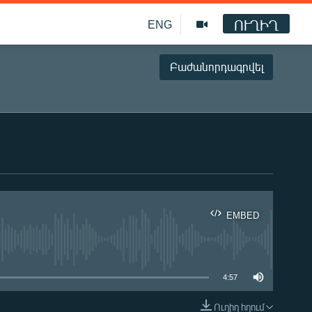
ՈՒՂԻՂ
ENG
Բաժանորդագրվել
EMBED
ble
4:57
Ուղիղ հղում