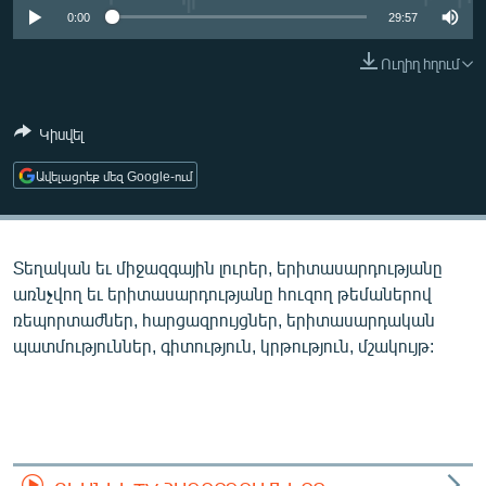
ՄԻՋԱԶԳԱՅԻՆ
0:00
29:57
ՄՇԱԿՈՒՅԹ
Ուղիղ հղում
ՍՊՈՐՏ
Կիսվել
ՄԵԿՆԱԲԱՆՈՒԹՅՈՒՆ
ՏՏ ԵՒ ԻՆՏԵՐՆԵՏ
Ավելացրեք մեզ Google-ում
ԿՈՐՈՆԱՎԻՐՈՒՍ
ԱՐԽԻՎ
Տեղական եւ միջազգային լուրեր, երիտասարդությանը
ՏԵՍԱՆՅՈՒԹԵՐ
առնչվող եւ երիտասարդությանը հուզող թեմաներով
ռեպորտաժներ, հարցազրույցներ, երիտասարդական
ԲԱՆԱՎԵՃ
պատմություններ, գիտություն, կրթություն, մշակույթ:
ՁԳՏԵԼՈՎ ԼԱՎԱԳՈՒՅՆԻՆ
ՓՈԴՔԱՍԹ
Հայերեն