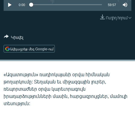
ՄԻՋԱԶԳԱՅԻՆ
0:00
59:57
ՄՇԱԿՈՒՅԹ
Ուղիղ հղում
ՍՊՈՐՏ
Կիսվել
ՄԵԿՆԱԲԱՆՈՒԹՅՈՒՆ
ՏՏ ԵՒ ԻՆՏԵՐՆԵՏ
Ավելացրեք մեզ Google-ում
ԿՈՐՈՆԱՎԻՐՈՒՍ
ԱՐԽԻՎ
«Ազատություն» ռադիոկայանի օրվա հիմնական
ՏԵՍԱՆՅՈՒԹԵՐ
թողարկումը: Տեղական եւ միջազգային լուրեր,
ռեպորտաժներ օրվա կարեւորագույն
ԲԱՆԱՎԵՃ
իրադարձությունների մասին, հարցազրույցներ, մամուլի
ՁԳՏԵԼՈՎ ԼԱՎԱԳՈՒՅՆԻՆ
տեսություն:
ՓՈԴՔԱՍԹ
Հայերեն