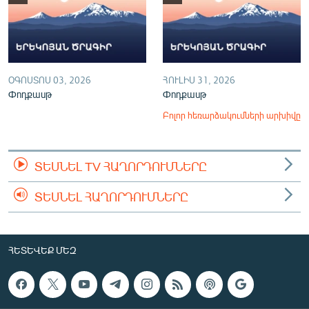
ՕԳՈՍՏՈՍ 03, 2026
ՀՈՒԼԻՍ 31, 2026
Փոդքասթ
Փոդքասթ
Բոլոր հեռարձակումների արխիվը
ՏԵՍՆԵԼ TV ՀԱՂՈՐԴՈՒՄՆԵՐԸ
ՏԵՍՆԵԼ ՀԱՂՈՐԴՈՒՄՆԵՐԸ
ՀԵՏԵՎԵՔ ՄԵԶ