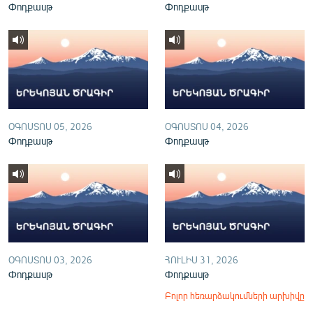
Փոդքասթ
Փոդքասթ
English
Русский
ՀԵՏԵՎԵՔ ՄԵԶ
ՕԳՈՍՏՈՍ 05, 2026
ՕԳՈՍՏՈՍ 04, 2026
Փոդքասթ
Փոդքասթ
«Ազատության» բոլոր կայքերը
ՕԳՈՍՏՈՍ 03, 2026
ՀՈՒԼԻՍ 31, 2026
Փոդքասթ
Փոդքասթ
Բոլոր հեռարձակումների արխիվը