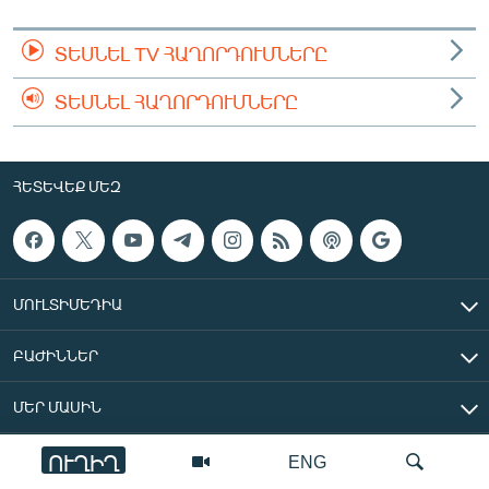
ՏԵՍՆԵԼ TV ՀԱՂՈՐԴՈՒՄՆԵՐԸ
ՏԵՍՆԵԼ ՀԱՂՈՐԴՈՒՄՆԵՐԸ
ՀԵՏԵՎԵՔ ՄԵԶ
ՄՈՒԼՏԻՄԵԴԻԱ
ԲԱԺԻՆՆԵՐ
ՄԵՐ ՄԱՍԻՆ
ՈՒՂԻՂ
ENG
«Ազատ Եվրոպա/Ազատություն» ռադիոկայան © 2026