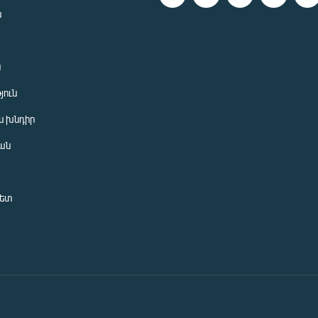
ն
ն
յուն
 խնդիր
ան
նետ