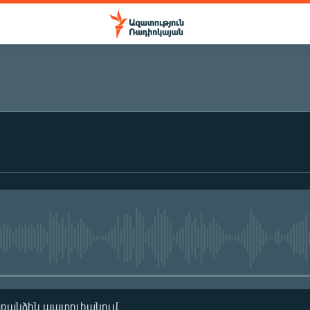
ԲԱԺԱՆՈՐԴԱԳՐՎԵԼ
Բաժանորդագրվել
No media source currently availa
առանձին պատուհանում