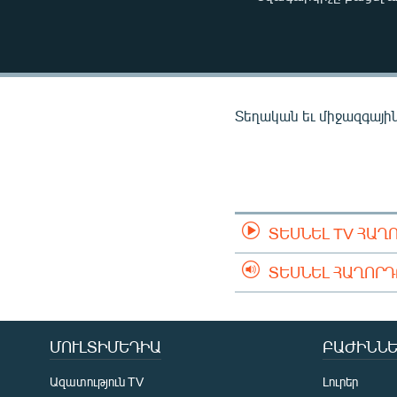
ՄԻՋԱԶԳԱՅԻՆ
ՄՇԱԿՈՒՅԹ
ՍՊՈՐՏ
ՄԵԿՆԱԲԱՆՈՒԹՅՈՒՆ
Տեղական եւ միջազգային 
ՏՏ ԵՒ ԻՆՏԵՐՆԵՏ
ԿՈՐՈՆԱՎԻՐՈՒՍ
ԱՐԽԻՎ
ՏԵՍԱՆՅՈՒԹԵՐ
ՏԵՍՆԵԼ TV ՀԱՂ
ԲԱՆԱՎԵՃ
ՏԵՍՆԵԼ ՀԱՂՈՐ
ՁԳՏԵԼՈՎ ԼԱՎԱԳՈՒՅՆԻՆ
ՓՈԴՔԱՍԹ
ՄՈՒԼՏԻՄԵԴԻԱ
ԲԱԺԻՆՆԵ
Ազատություն TV
Լուրեր