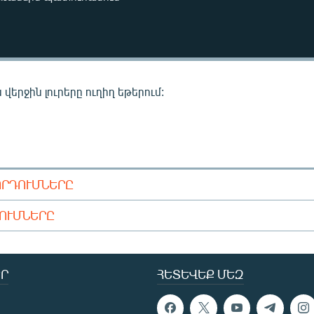
վերջին լուրերը ուղիղ եթերում:
ՈՐԴՈՒՄՆԵՐԸ
ԴՈՒՄՆԵՐԸ
Ր
ՀԵՏԵՎԵՔ ՄԵԶ