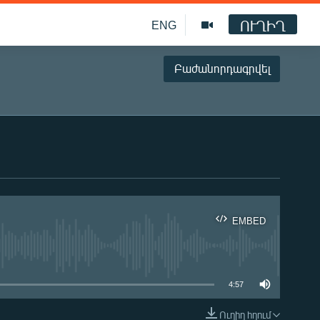
ՈՒՂԻՂ
ENG
Բաժանորդագրվել
EMBED
ble
4:57
Ուղիղ հղում