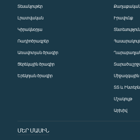
Տեսանյութեր
Քաղաքակա
Լրատվական
Իրավունք
Կիրակնօրյա
Տնտեսությու
Ռադիոծրագրեր
Հասարակութ
Առավոտյան ծրագիր
Ղարաբաղյան
Ցերեկային ծրագիր
Տարածաշրջ
Հայերեն
Երեկոյան ծրագիր
Միջազգային
English
ՏՏ և Ինտեր
Русский
Մշակույթ
ՀԵՏԵՎԵՔ ՄԵԶ
Արխիվ
ՄԵՐ ՄԱՍԻՆ