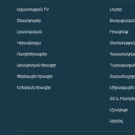
Ազատություն TV
Լուրեր
Տեսանյութեր
Քաղաքակա
Լրատվական
Իրավունք
Կիրակնօրյա
Տնտեսությու
Ռադիոծրագրեր
Հասարակութ
Առավոտյան ծրագիր
Ղարաբաղյան
Ցերեկային ծրագիր
Տարածաշրջ
Հայերեն
Երեկոյան ծրագիր
Միջազգային
English
ՏՏ և Ինտեր
Русский
Մշակույթ
ՀԵՏԵՎԵՔ ՄԵԶ
Արխիվ