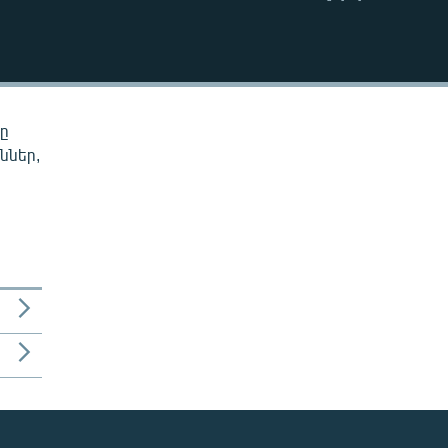
EMBED
նը
ններ,