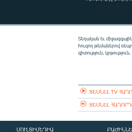
ՄԻՋԱԶԳԱՅԻՆ
ՄՇԱԿՈՒՅԹ
ՍՊՈՐՏ
ՄԵԿՆԱԲԱՆՈՒԹՅՈՒՆ
Տեղական եւ միջազգային
ՏՏ ԵՒ ԻՆՏԵՐՆԵՏ
հուզող թեմաներով ռեպ
գիտություն, կրթություն,
ԿՈՐՈՆԱՎԻՐՈՒՍ
ԱՐԽԻՎ
ՏԵՍԱՆՅՈՒԹԵՐ
ԲԱՆԱՎԵՃ
ՏԵՍՆԵԼ TV ՀԱՂ
ՁԳՏԵԼՈՎ ԼԱՎԱԳՈՒՅՆԻՆ
ՏԵՍՆԵԼ ՀԱՂՈՐ
ՓՈԴՔԱՍԹ
ՄՈՒԼՏԻՄԵԴԻԱ
ԲԱԺԻՆՆԵ