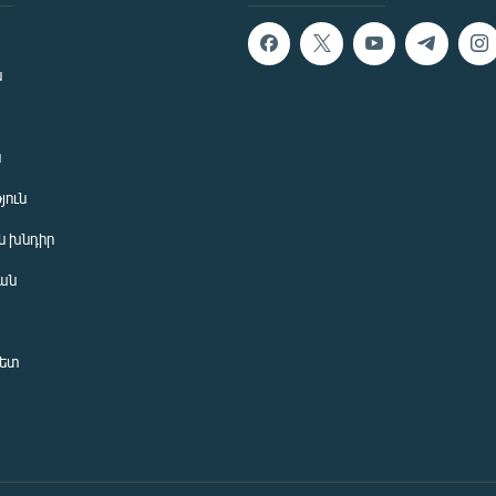
ն
ն
յուն
 խնդիր
ան
նետ