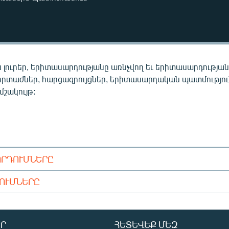
 լուրեր, երիտասարդությանը առնչվող եւ երիտասարդությա
որտաժներ, հարցազրույցներ, երիտասարդական պատմությու
 մշակույթ:
ՈՐԴՈՒՄՆԵՐԸ
ԴՈՒՄՆԵՐԸ
Ր
ՀԵՏԵՎԵՔ ՄԵԶ