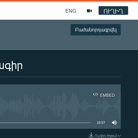
ՈՒՂԻՂ
ENG
Բաժանորդագրվել
ագիր
EMBED
ble
29:57
Ուղիղ հղում