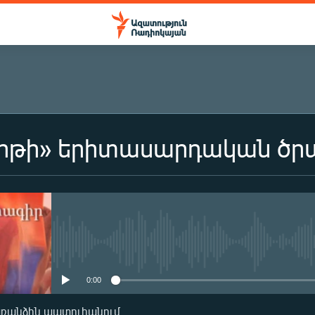
երթի» երիտասարդական ծր
ԲԱԺԱՆՈՐԴԱԳՐՎԵԼ
Բաժանորդագրվել
No media source currently availa
0:00
առանձին պատուհանում