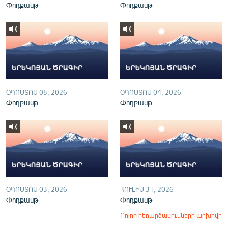
Փոդքասթ
Փոդքասթ
English
Русский
ՀԵՏԵՎԵՔ ՄԵԶ
ՕԳՈՍՏՈՍ 05, 2026
ՕԳՈՍՏՈՍ 04, 2026
Փոդքասթ
Փոդքասթ
«Ազատության» բոլոր կայքերը
ՕԳՈՍՏՈՍ 03, 2026
ՀՈՒԼԻՍ 31, 2026
Փոդքասթ
Փոդքասթ
Բոլոր հեռարձակումների արխիվը