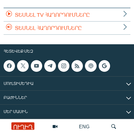
ՏԵՍՆԵԼ TV ՀԱՂՈՐԴՈՒՄՆԵՐԸ
ՏԵՍՆԵԼ ՀԱՂՈՐԴՈՒՄՆԵՐԸ
ՀԵՏԵՎԵՔ ՄԵԶ
ՄՈՒԼՏԻՄԵԴԻԱ
ԲԱԺԻՆՆԵՐ
ՄԵՐ ՄԱՍԻՆ
ՈՒՂԻՂ
ENG
«Ազատ Եվրոպա/Ազատություն» ռադիոկայան © 2026