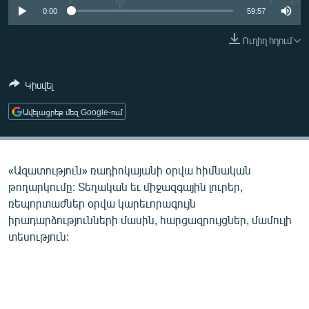
ՄԻՋԱԶԳԱՅԻՆ
0:00
59:57
ՄՇԱԿՈՒՅԹ
Ուղիղ հղում
ՍՊՈՐՏ
Կիսվել
ՄԵԿՆԱԲԱՆՈՒԹՅՈՒՆ
ՏՏ ԵՒ ԻՆՏԵՐՆԵՏ
Ավելացրեք մեզ Google-ում
ԿՈՐՈՆԱՎԻՐՈՒՍ
ԱՐԽԻՎ
«Ազատություն» ռադիոկայանի օրվա հիմնական
ՏԵՍԱՆՅՈՒԹԵՐ
թողարկումը: Տեղական եւ միջազգային լուրեր,
ռեպորտաժներ օրվա կարեւորագույն
ԲԱՆԱՎԵՃ
իրադարձությունների մասին, հարցազրույցներ, մամուլի
ՁԳՏԵԼՈՎ ԼԱՎԱԳՈՒՅՆԻՆ
տեսություն:
ՓՈԴՔԱՍԹ
Հայերեն