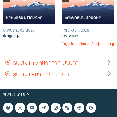
ՕԳՈՍՏՈՍ 03, 2026
ՀՈՒԼԻՍ 31, 2026
Փոդքասթ
Փոդքասթ
Բոլոր հեռարձակումների արխիվը
ՏԵՍՆԵԼ TV ՀԱՂՈՐԴՈՒՄՆԵՐԸ
ՏԵՍՆԵԼ ՀԱՂՈՐԴՈՒՄՆԵՐԸ
ՀԵՏԵՎԵՔ ՄԵԶ