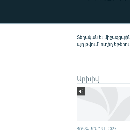
ՄԻՋԱԶԳԱՅԻՆ
ՄՇԱԿՈՒՅԹ
ՍՊՈՐՏ
ՄԵԿՆԱԲԱՆՈՒԹՅՈՒՆ
Տեղական եւ միջազգային
ՏՏ ԵՒ ԻՆՏԵՐՆԵՏ
այդ թվում՝ ուղիղ եթերո
ԿՈՐՈՆԱՎԻՐՈՒՍ
ԱՐԽԻՎ
ՏԵՍԱՆՅՈՒԹԵՐ
Արխիվ
ԲԱՆԱՎԵՃ
ՁԳՏԵԼՈՎ ԼԱՎԱԳՈՒՅՆԻՆ
ՓՈԴՔԱՍԹ
ՀՈԿՏԵՄԲԵՐ 31, 2025