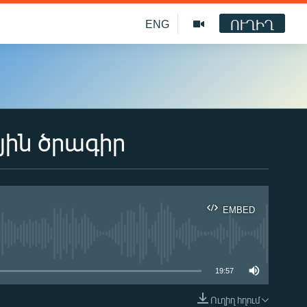
ՈՒՂԻՂ
ENG
յին ծրագիր
EMBED
ble
19:57
Ուղիղ հղում