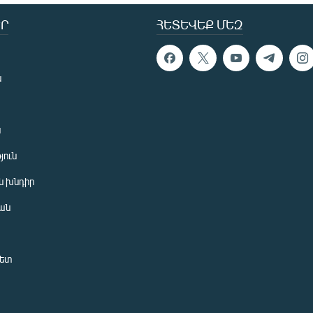
Ր
ՀԵՏԵՎԵՔ ՄԵԶ
ն
ն
յուն
 խնդիր
ան
նետ