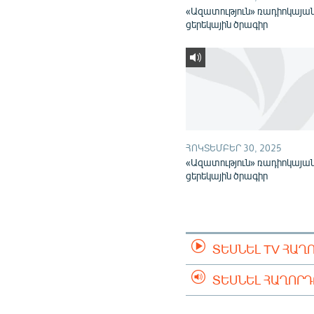
«Ազատություն» ռադիոկայա
ցերեկային ծրագիր
ՀՈԿՏԵՄԲԵՐ 30, 2025
«Ազատություն» ռադիոկայա
ցերեկային ծրագիր
ՏԵՍՆԵԼ TV ՀԱՂ
ՏԵՍՆԵԼ ՀԱՂՈՐ