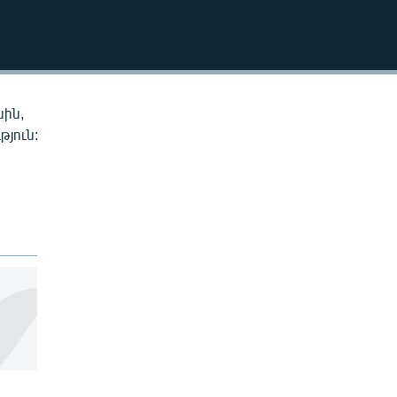
EMBED
սին,
թյուն: