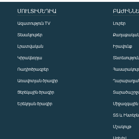
ՄՈՒԼՏԻՄԵԴԻԱ
ԲԱԺԻՆՆԵ
Ազատություն TV
Լուրեր
Տեսանյութեր
Քաղաքակա
Լրատվական
Իրավունք
Կիրակնօրյա
Տնտեսությու
Ռադիոծրագրեր
Հասարակութ
Առավոտյան ծրագիր
Ղարաբաղյան
Ցերեկային ծրագիր
Տարածաշրջ
Հայերեն
Երեկոյան ծրագիր
Միջազգային
English
ՏՏ և Ինտեր
Русский
Մշակույթ
ՀԵՏԵՎԵՔ ՄԵԶ
Արխիվ