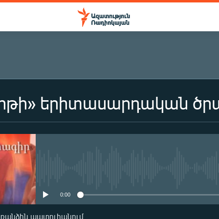
երթի» երիտասարդական ծր
ԲԱԺԱՆՈՐԴԱԳՐՎԵԼ
Բաժանորդագրվել
No media source currently availa
0:00
առանձին պատուհանում