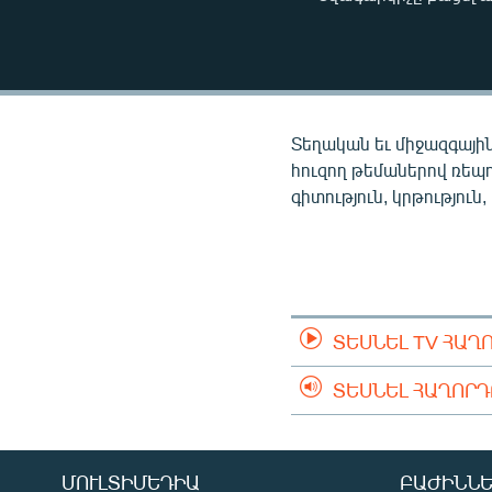
ՄԻՋԱԶԳԱՅԻՆ
ՄՇԱԿՈՒՅԹ
ՍՊՈՐՏ
ՄԵԿՆԱԲԱՆՈՒԹՅՈՒՆ
Տեղական եւ միջազգային
ՏՏ ԵՒ ԻՆՏԵՐՆԵՏ
հուզող թեմաներով ռեպ
գիտություն, կրթություն,
ԿՈՐՈՆԱՎԻՐՈՒՍ
ԱՐԽԻՎ
ՏԵՍԱՆՅՈՒԹԵՐ
ԲԱՆԱՎԵՃ
ՏԵՍՆԵԼ TV ՀԱՂ
ՁԳՏԵԼՈՎ ԼԱՎԱԳՈՒՅՆԻՆ
ՏԵՍՆԵԼ ՀԱՂՈՐ
ՓՈԴՔԱՍԹ
ՄՈՒԼՏԻՄԵԴԻԱ
ԲԱԺԻՆՆԵ