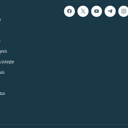
ն
ն
յուն
 խնդիր
ան
նետ