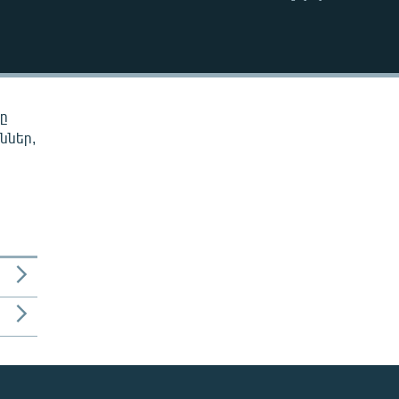
EMBED
նը
ններ,