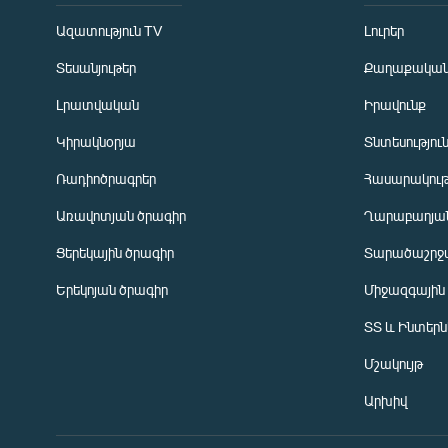
Ազատություն TV
Լուրեր
Տեսանյութեր
Քաղաքակա
Լրատվական
Իրավունք
Կիրակնօրյա
Տնտեսությու
Ռադիոծրագրեր
Հասարակութ
Առավոտյան ծրագիր
Ղարաբաղյան
Ցերեկային ծրագիր
Տարածաշրջ
Հայերեն
Երեկոյան ծրագիր
Միջազգային
English
ՏՏ և Ինտեր
Русский
Մշակույթ
ՀԵՏԵՎԵՔ ՄԵԶ
Արխիվ