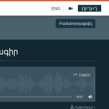
ՈՒՂԻՂ
ENG
Բաժանորդագրվել
ագիր
EMBED
ble
29:57
Ուղիղ հղում