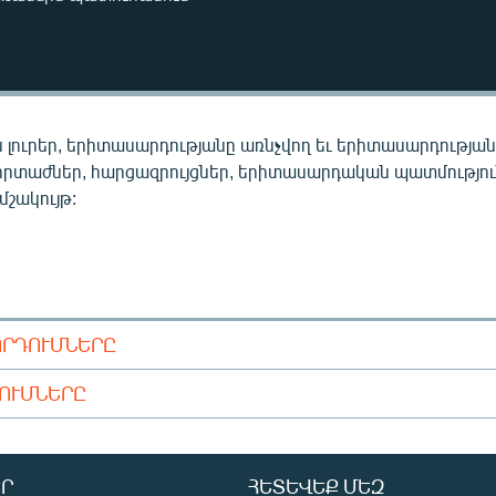
 լուրեր, երիտասարդությանը առնչվող եւ երիտասարդությա
որտաժներ, հարցազրույցներ, երիտասարդական պատմությու
 մշակույթ:
ՈՐԴՈՒՄՆԵՐԸ
ԴՈՒՄՆԵՐԸ
Ր
ՀԵՏԵՎԵՔ ՄԵԶ