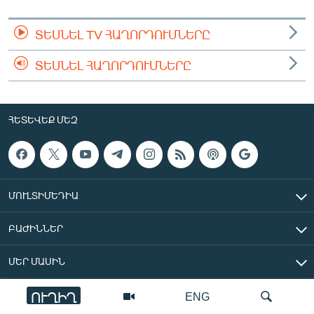
ՏԵՍՆԵԼ TV ՀԱՂՈՐԴՈՒՄՆԵՐԸ
ՏԵՍՆԵԼ ՀԱՂՈՐԴՈՒՄՆԵՐԸ
ՀԵՏԵՎԵՔ ՄԵԶ
ՄՈՒԼՏԻՄԵԴԻԱ
ԲԱԺԻՆՆԵՐ
ՄԵՐ ՄԱՍԻՆ
ՈՒՂԻՂ
ENG
«Ազատ Եվրոպա/Ազատություն» ռադիոկայան © 2026