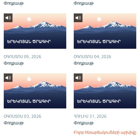
Փոդքասթ
Փոդքասթ
English
Русский
ՀԵՏԵՎԵՔ ՄԵԶ
ՕԳՈՍՏՈՍ 05, 2026
ՕԳՈՍՏՈՍ 04, 2026
Փոդքասթ
Փոդքասթ
«Ազատության» բոլոր կայքերը
ՕԳՈՍՏՈՍ 03, 2026
ՀՈՒԼԻՍ 31, 2026
Փոդքասթ
Փոդքասթ
Բոլոր հեռարձակումների արխիվը