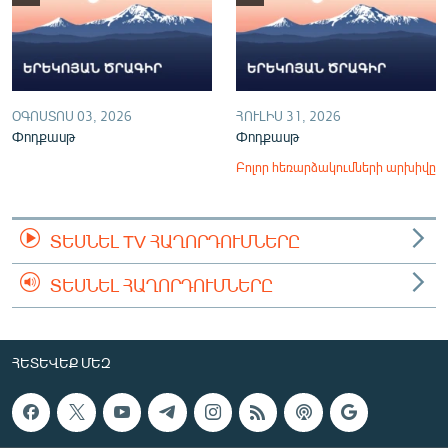
ՕԳՈՍՏՈՍ 03, 2026
ՀՈՒԼԻՍ 31, 2026
Փոդքասթ
Փոդքասթ
Բոլոր հեռարձակումների արխիվը
ՏԵՍՆԵԼ TV ՀԱՂՈՐԴՈՒՄՆԵՐԸ
ՏԵՍՆԵԼ ՀԱՂՈՐԴՈՒՄՆԵՐԸ
ՀԵՏԵՎԵՔ ՄԵԶ