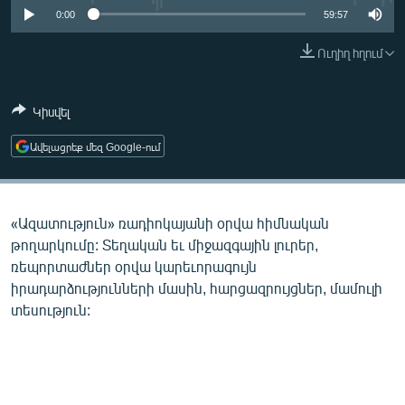
ՄԻՋԱԶԳԱՅԻՆ
0:00
59:57
ՄՇԱԿՈՒՅԹ
Ուղիղ հղում
ՍՊՈՐՏ
Կիսվել
ՄԵԿՆԱԲԱՆՈՒԹՅՈՒՆ
ՏՏ ԵՒ ԻՆՏԵՐՆԵՏ
Ավելացրեք մեզ Google-ում
ԿՈՐՈՆԱՎԻՐՈՒՍ
ԱՐԽԻՎ
«Ազատություն» ռադիոկայանի օրվա հիմնական
ՏԵՍԱՆՅՈՒԹԵՐ
թողարկումը: Տեղական եւ միջազգային լուրեր,
ռեպորտաժներ օրվա կարեւորագույն
ԲԱՆԱՎԵՃ
իրադարձությունների մասին, հարցազրույցներ, մամուլի
ՁԳՏԵԼՈՎ ԼԱՎԱԳՈՒՅՆԻՆ
տեսություն:
ՓՈԴՔԱՍԹ
Հայերեն