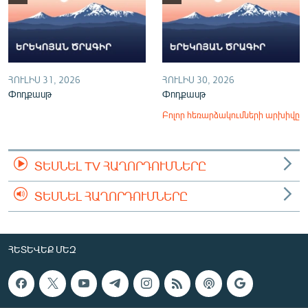
ՀՈՒԼԻՍ 31, 2026
ՀՈՒԼԻՍ 30, 2026
Փոդքասթ
Փոդքասթ
Բոլոր հեռարձակումների արխիվը
ՏԵՍՆԵԼ TV ՀԱՂՈՐԴՈՒՄՆԵՐԸ
ՏԵՍՆԵԼ ՀԱՂՈՐԴՈՒՄՆԵՐԸ
ՀԵՏԵՎԵՔ ՄԵԶ