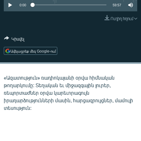
ՄԻՋԱԶԳԱՅԻՆ
0:00
59:57
ՄՇԱԿՈՒՅԹ
Ուղիղ հղում
ՍՊՈՐՏ
Կիսվել
ՄԵԿՆԱԲԱՆՈՒԹՅՈՒՆ
ՏՏ ԵՒ ԻՆՏԵՐՆԵՏ
Ավելացրեք մեզ Google-ում
ԿՈՐՈՆԱՎԻՐՈՒՍ
ԱՐԽԻՎ
«Ազատություն» ռադիոկայանի օրվա հիմնական
ՏԵՍԱՆՅՈՒԹԵՐ
թողարկումը: Տեղական եւ միջազգային լուրեր,
ռեպորտաժներ օրվա կարեւորագույն
ԲԱՆԱՎԵՃ
իրադարձությունների մասին, հարցազրույցներ, մամուլի
ՁԳՏԵԼՈՎ ԼԱՎԱԳՈՒՅՆԻՆ
տեսություն:
ՓՈԴՔԱՍԹ
Հայերեն