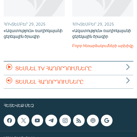
ՀՈԿՏԵՄԲԵՐ 29, 2025
ՀՈԿՏԵՄԲԵՐ 29, 2025
«Ազատություն» ռադիոկայանի
«Ազատություն» ռադիոկայանի
ցերեկային ծրագիր
ցերեկային ծրագիր
Բոլոր հեռարձակումների արխիվը
ՏԵՍՆԵԼ TV ՀԱՂՈՐԴՈՒՄՆԵՐԸ
ՏԵՍՆԵԼ ՀԱՂՈՐԴՈՒՄՆԵՐԸ
ՀԵՏԵՎԵՔ ՄԵԶ