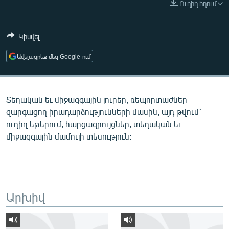
Ուղիղ հղում
ՄԻՋԱԶԳԱՅԻՆ
ՄՇԱԿՈՒՅԹ
Կիսվել
ՍՊՈՐՏ
Ավելացրեք մեզ Google-ում
ՄԵԿՆԱԲԱՆՈՒԹՅՈՒՆ
ՏՏ ԵՒ ԻՆՏԵՐՆԵՏ
Տեղական եւ միջազգային լուրեր, ռեպորտաժներ
ԿՈՐՈՆԱՎԻՐՈՒՍ
զարգացող իրադարձությունների մասին, այդ թվում՝
ԱՐԽԻՎ
ուղիղ եթերում, հարցազրույցներ, տեղական եւ
միջազգային մամուլի տեսություն:
ՏԵՍԱՆՅՈՒԹԵՐ
ԲԱՆԱՎԵՃ
ՁԳՏԵԼՈՎ ԼԱՎԱԳՈՒՅՆԻՆ
ՓՈԴՔԱՍԹ
Արխիվ
Հայերեն