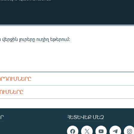
վերջին լուրերը ուղիղ եթերում:
ՈՐԴՈՒՄՆԵՐԸ
ԴՈՒՄՆԵՐԸ
Ր
ՀԵՏԵՎԵՔ ՄԵԶ