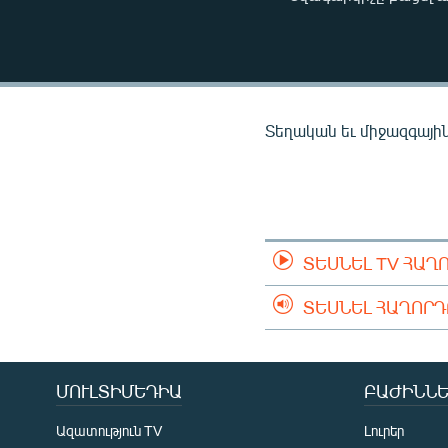
ՄԻՋԱԶԳԱՅԻՆ
ՄՇԱԿՈՒՅԹ
ՍՊՈՐՏ
ՄԵԿՆԱԲԱՆՈՒԹՅՈՒՆ
Տեղական եւ միջազգային 
ՏՏ ԵՒ ԻՆՏԵՐՆԵՏ
ԿՈՐՈՆԱՎԻՐՈՒՍ
ԱՐԽԻՎ
ՏԵՍԱՆՅՈՒԹԵՐ
ՏԵՍՆԵԼ TV ՀԱՂ
ԲԱՆԱՎԵՃ
ՏԵՍՆԵԼ ՀԱՂՈՐ
ՁԳՏԵԼՈՎ ԼԱՎԱԳՈՒՅՆԻՆ
ՓՈԴՔԱՍԹ
ՄՈՒԼՏԻՄԵԴԻԱ
ԲԱԺԻՆՆԵ
Ազատություն TV
Լուրեր