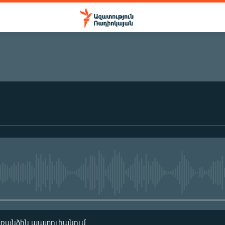
ԲԱԺԱՆՈՐԴԱԳՐՎԵԼ
Բաժանորդագրվել
No media source currently availa
առանձին պատուհանում