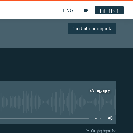
ՈՒՂԻՂ
ENG
Բաժանորդագրվել
EMBED
ble
4:57
Ուղիղ հղում