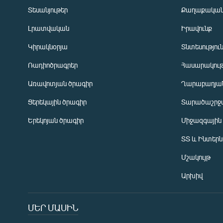
Տեսանյութեր
Քաղաքակա
Լրատվական
Իրավունք
Կիրակնօրյա
Տնտեսությու
Ռադիոծրագրեր
Հասարակութ
Առավոտյան ծրագիր
Ղարաբաղյան
Ցերեկային ծրագիր
Տարածաշրջ
Հայերեն
Երեկոյան ծրագիր
Միջազգային
English
ՏՏ և Ինտեր
Русский
Մշակույթ
ՀԵՏԵՎԵՔ ՄԵԶ
Արխիվ
ՄԵՐ ՄԱՍԻՆ