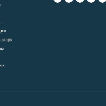
ն
ն
յուն
 խնդիր
ան
նետ