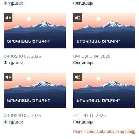
Փոդքասթ
Փոդքասթ
English
Русский
ՀԵՏԵՎԵՔ ՄԵԶ
ՕԳՈՍՏՈՍ 05, 2026
ՕԳՈՍՏՈՍ 04, 2026
Փոդքասթ
Փոդքասթ
«Ազատության» բոլոր կայքերը
ՕԳՈՍՏՈՍ 03, 2026
ՀՈՒԼԻՍ 31, 2026
Փոդքասթ
Փոդքասթ
Բոլոր հեռարձակումների արխիվը