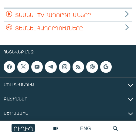
ՏԵՍՆԵԼ TV ՀԱՂՈՐԴՈՒՄՆԵՐԸ
ՏԵՍՆԵԼ ՀԱՂՈՐԴՈՒՄՆԵՐԸ
ՀԵՏԵՎԵՔ ՄԵԶ
ՄՈՒԼՏԻՄԵԴԻԱ
ԲԱԺԻՆՆԵՐ
ՄԵՐ ՄԱՍԻՆ
ՈՒՂԻՂ
ENG
«Ազատ Եվրոպա/Ազատություն» ռադիոկայան © 2026