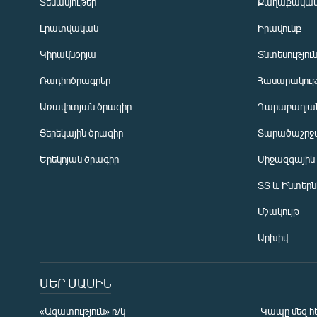
Տեսանյութեր
Քաղաքակա
Լրատվական
Իրավունք
Կիրակնօրյա
Տնտեսությու
Ռադիոծրագրեր
Հասարակութ
Առավոտյան ծրագիր
Ղարաբաղյան
Ցերեկային ծրագիր
Տարածաշրջ
Հայերեն
Երեկոյան ծրագիր
Միջազգային
English
ՏՏ և Ինտեր
Русский
Մշակույթ
ՀԵՏԵՎԵՔ ՄԵԶ
Արխիվ
ՄԵՐ ՄԱՍԻՆ
«Ազատություն» ռ/կ
Կապը մեզ հ