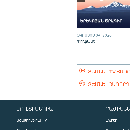
ՕԳՈՍՏՈՍ 04, 2026
Փոդքասթ
ՏԵՍՆԵԼ TV ՀԱՂ
ՏԵՍՆԵԼ ՀԱՂՈՐ
ՄՈՒԼՏԻՄԵԴԻԱ
ԲԱԺԻՆՆԵ
Ազատություն TV
Լուրեր