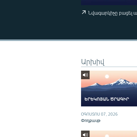
ՄԻՋԱԶԳԱՅԻՆ
ՄՇԱԿՈՒՅԹ
Նվագարկիչը բացել 
ՍՊՈՐՏ
ՄԵԿՆԱԲԱՆՈՒԹՅՈՒՆ
ՏՏ ԵՒ ԻՆՏԵՐՆԵՏ
ԿՈՐՈՆԱՎԻՐՈՒՍ
Արխիվ
ԱՐԽԻՎ
ՏԵՍԱՆՅՈՒԹԵՐ
ԲԱՆԱՎԵՃ
ՁԳՏԵԼՈՎ ԼԱՎԱԳՈՒՅՆԻՆ
ՓՈԴՔԱՍԹ
ՕԳՈՍՏՈՍ 07, 2026
Փոդքասթ