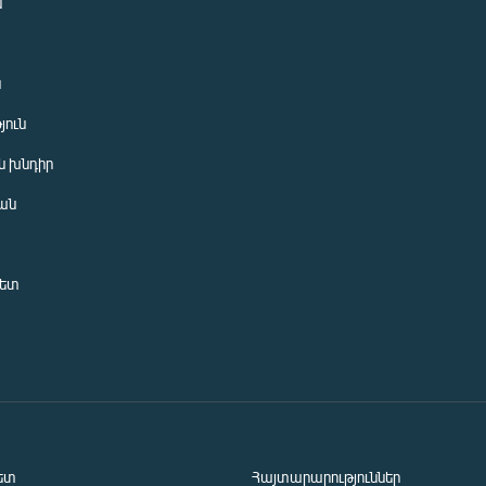
ն
ն
յուն
 խնդիր
ան
նետ
ետ
Հայտարարություններ