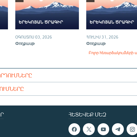
ՕԳՈՍՏՈՍ 03, 2026
ՀՈՒԼԻՍ 31, 2026
Փոդքասթ
Փոդքասթ
Բոլոր հեռարձակումների 
ՈՐԴՈՒՄՆԵՐԸ
ԴՈՒՄՆԵՐԸ
Ր
ՀԵՏԵՎԵՔ ՄԵԶ