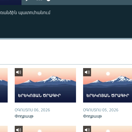
առանձին պատուհանում
ՕԳՈՍՏՈՍ 06, 2026
ՕԳՈՍՏՈՍ 05, 2026
Փոդքասթ
Փոդքասթ