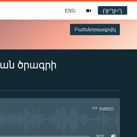
ՈՒՂԻՂ
ENG
Բաժանորդագրվել
կան ծրագրի
EMBED
ble
59:57