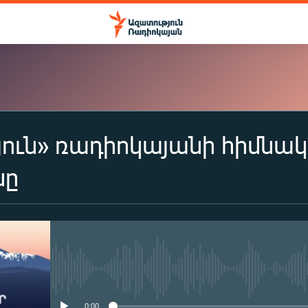
ուն» ռադիոկայանի հիմնա
ԲԱԺԱՆՈՐԴԱԳՐՎԵԼ
նը
Apple Podcasts
Spotify
No media source currently availa
Բաժանորդագրվել
0:00