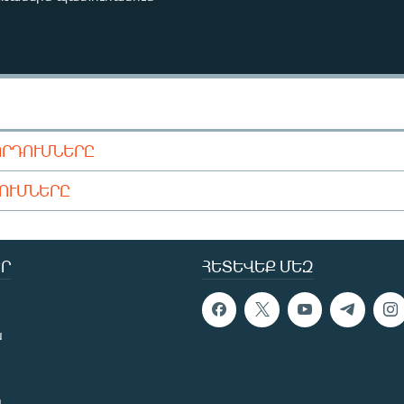
ՈՐԴՈՒՄՆԵՐԸ
ԴՈՒՄՆԵՐԸ
Ր
ՀԵՏԵՎԵՔ ՄԵԶ
ն
ն