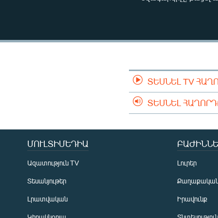
ՄԻՋԱԶԳԱՅԻՆ
ՄՇԱԿՈՒՅԹ
ՍՊՈՐՏ
ՄԵԿՆԱԲԱՆՈՒԹՅՈՒՆ
ՏՏ ԵՒ ԻՆՏԵՐՆԵՏ
ՏԵՍՆԵԼ TV ՀԱՂ
ԿՈՐՈՆԱՎԻՐՈՒՍ
ՏԵՍՆԵԼ ՀԱՂՈՐ
ԱՐԽԻՎ
ՏԵՍԱՆՅՈՒԹԵՐ
ԲԱՆԱՎԵՃ
ՄՈՒԼՏԻՄԵԴԻԱ
ԲԱԺԻՆՆԵ
ՁԳՏԵԼՈՎ ԼԱՎԱԳՈՒՅՆԻՆ
Ազատություն TV
Լուրեր
ՓՈԴՔԱՍԹ
Տեսանյութեր
Քաղաքակա
Լրատվական
Իրավունք
Կիրակնօրյա
Տնտեսությու