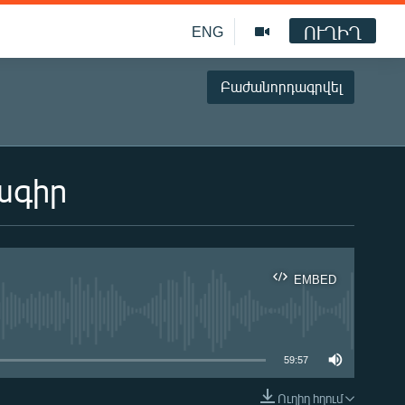
ՈՒՂԻՂ
ENG
Բաժանորդագրվել
ագիր
EMBED
ble
59:57
Ուղիղ հղում