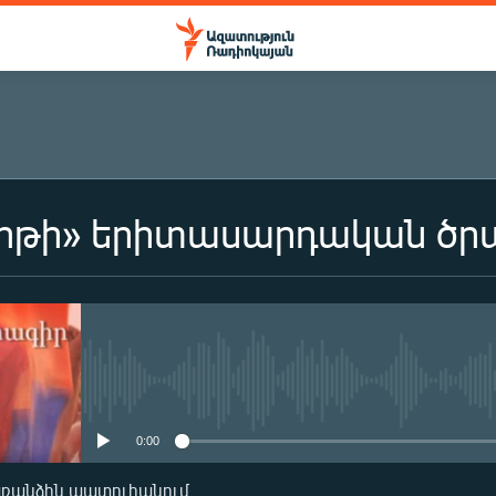
երթի» երիտասարդական ծր
ԲԱԺԱՆՈՐԴԱԳՐՎԵԼ
Բաժանորդագրվել
No media source currently availa
0:00
առանձին պատուհանում