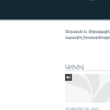
ՄԻՋԱԶԳԱՅԻՆ
ՄՇԱԿՈՒՅԹ
ՍՊՈՐՏ
ՄԵԿՆԱԲԱՆՈՒԹՅՈՒՆ
Տեղական եւ միջազգային
ՏՏ ԵՒ ԻՆՏԵՐՆԵՏ
սպասվող իրադարձությու
ԿՈՐՈՆԱՎԻՐՈՒՍ
ԱՐԽԻՎ
ՏԵՍԱՆՅՈՒԹԵՐ
Արխիվ
ԲԱՆԱՎԵՃ
ՁԳՏԵԼՈՎ ԼԱՎԱԳՈՒՅՆԻՆ
ՓՈԴՔԱՍԹ
ՀՈԿՏԵՄԲԵՐ 06, 2025