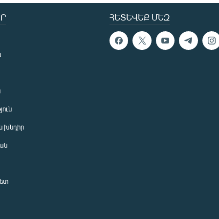
Ր
ՀԵՏԵՎԵՔ ՄԵԶ
ն
ն
յուն
 խնդիր
ան
նետ