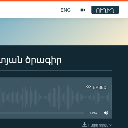
ՈՒՂԻՂ
ENG
տյան ծրագիր
EMBED
ble
14:57
Ուղիղ հղում