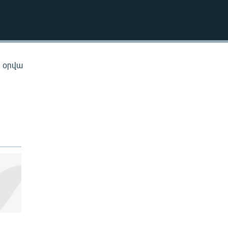
EMBED
ն օրվա