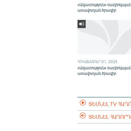
«Ազատություն» ռադիոկայա
առավոտյան ծրագիր
ՀՈԿՏԵՄԲԵՐ 01, 2025
«Ազատություն» ռադիոկայա
առավոտյան ծրագիր
ՏԵՍՆԵԼ TV ՀԱՂ
ՏԵՍՆԵԼ ՀԱՂՈՐ