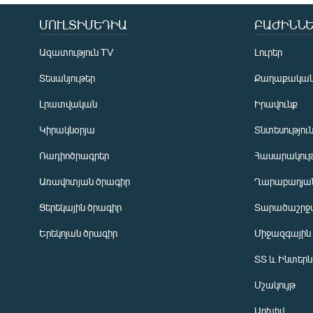
ՄՈՒԼՏԻՄԵԴԻԱ
ԲԱԺԻՆՆԵ
Ազատություն TV
Լուրեր
Տեսանյութեր
Քաղաքակա
Լրատվական
Իրավունք
Կիրակնօրյա
Տնտեսությու
Ռադիոծրագրեր
Հասարակութ
Առավոտյան ծրագիր
Ղարաբաղյան
Ցերեկային ծրագիր
Տարածաշրջ
Հայերեն
Երեկոյան ծրագիր
Միջազգային
English
ՏՏ և Ինտեր
Русский
Մշակույթ
ՀԵՏԵՎԵՔ ՄԵԶ
Արխիվ