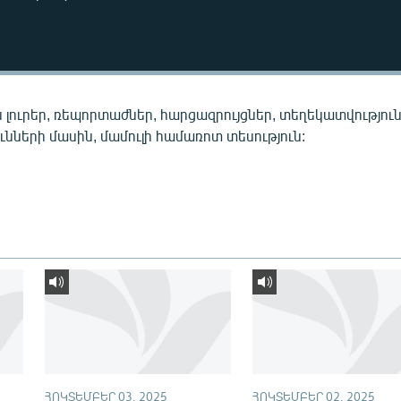
 լուրեր, ռեպորտաժներ, հարցազրույցներ, տեղեկատվությու
նների մասին, մամուլի համառոտ տեսություն:
ՀՈԿՏԵՄԲԵՐ 03, 2025
ՀՈԿՏԵՄԲԵՐ 02, 2025