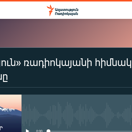
ուն» ռադիոկայանի հիմնա
ԲԱԺԱՆՈՐԴԱԳՐՎԵԼ
նը
Apple Podcasts
Spotify
No media source currently availa
Բաժանորդագրվել
0:00