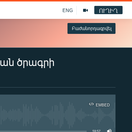
ՈՒՂԻՂ
ENG
Բաժանորդագրվել
կան ծրագրի
EMBED
ble
59:57