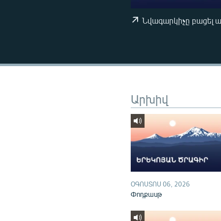
ՄԻՋԱԶԳԱՅԻՆ
ՄՇԱԿՈՒՅԹ
Նվագարկիչը բացել 
ՍՊՈՐՏ
ՄԵԿՆԱԲԱՆՈՒԹՅՈՒՆ
ՏՏ ԵՒ ԻՆՏԵՐՆԵՏ
ԿՈՐՈՆԱՎԻՐՈՒՍ
Արխիվ
ԱՐԽԻՎ
ՏԵՍԱՆՅՈՒԹԵՐ
ԲԱՆԱՎԵՃ
ՁԳՏԵԼՈՎ ԼԱՎԱԳՈՒՅՆԻՆ
ՓՈԴՔԱՍԹ
ՕԳՈՍՏՈՍ 06, 2026
Փոդքասթ