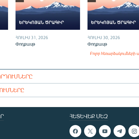
ՀՈՒԼԻՍ 31, 2026
ՀՈՒԼԻՍ 30, 2026
Փոդքասթ
Փոդքասթ
Բոլոր հեռարձակումների 
ՈՐԴՈՒՄՆԵՐԸ
ԴՈՒՄՆԵՐԸ
Ր
ՀԵՏԵՎԵՔ ՄԵԶ