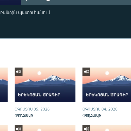
առանձին պատուհանում
ՕԳՈՍՏՈՍ 05, 2026
ՕԳՈՍՏՈՍ 04, 2026
Փոդքասթ
Փոդքասթ