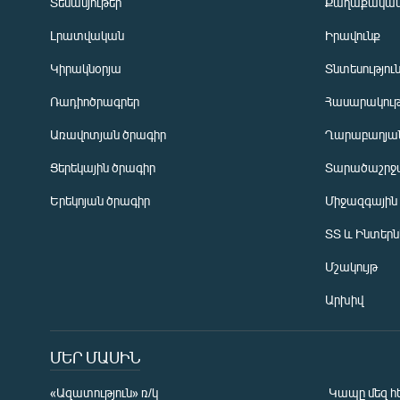
Տեսանյութեր
Քաղաքակա
Լրատվական
Իրավունք
Կիրակնօրյա
Տնտեսությու
Ռադիոծրագրեր
Հասարակութ
Առավոտյան ծրագիր
Ղարաբաղյան
Ցերեկային ծրագիր
Տարածաշրջ
Հայերեն
Երեկոյան ծրագիր
Միջազգային
English
ՏՏ և Ինտեր
Русский
Մշակույթ
ՀԵՏԵՎԵՔ ՄԵԶ
Արխիվ
ՄԵՐ ՄԱՍԻՆ
«Ազատություն» ռ/կ
Կապը մեզ հ