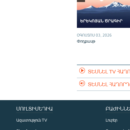
ՕԳՈՍՏՈՍ 03, 2026
Փոդքասթ
ՏԵՍՆԵԼ TV ՀԱՂ
ՏԵՍՆԵԼ ՀԱՂՈՐ
ՄՈՒԼՏԻՄԵԴԻԱ
ԲԱԺԻՆՆԵ
Ազատություն TV
Լուրեր