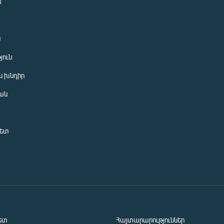
ն
ն
յուն
 խնդիր
ան
նետ
ետ
Հայտարարություններ