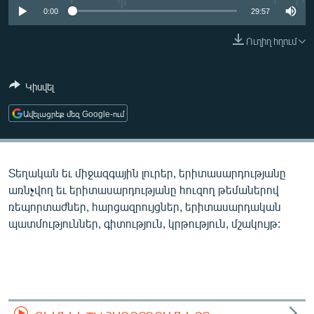
ՄԻՋԱԶԳԱՅԻՆ
0:00
29:57
ՄՇԱԿՈՒՅԹ
Ուղիղ հղում
ՍՊՈՐՏ
Կիսվել
ՄԵԿՆԱԲԱՆՈՒԹՅՈՒՆ
ՏՏ ԵՒ ԻՆՏԵՐՆԵՏ
Ավելացրեք մեզ Google-ում
ԿՈՐՈՆԱՎԻՐՈՒՍ
ԱՐԽԻՎ
Տեղական եւ միջազգային լուրեր, երիտասարդությանը
ՏԵՍԱՆՅՈՒԹԵՐ
առնչվող եւ երիտասարդությանը հուզող թեմաներով
ռեպորտաժներ, հարցազրույցներ, երիտասարդական
ԲԱՆԱՎԵՃ
պատմություններ, գիտություն, կրթություն, մշակույթ:
ՁԳՏԵԼՈՎ ԼԱՎԱԳՈՒՅՆԻՆ
ՓՈԴՔԱՍԹ
Հայերեն