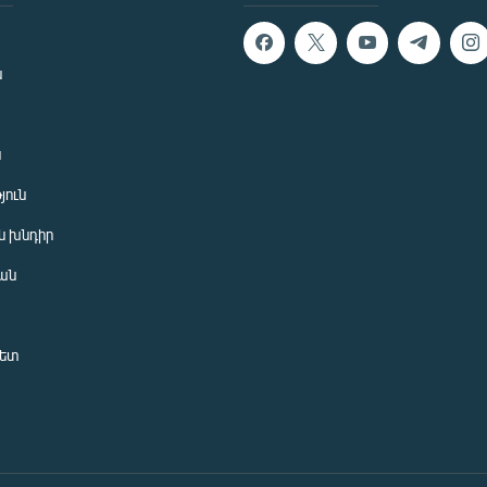
ն
ն
յուն
 խնդիր
ան
նետ