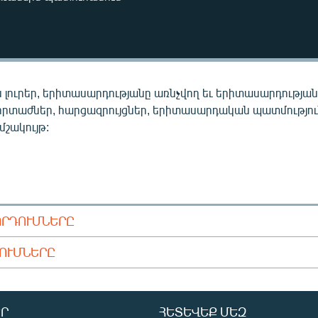
 լուրեր, երիտասարդությանը առնչվող եւ երիտասարդությա
որտաժներ, հարցազրույցներ, երիտասարդական պատմությու
 մշակույթ:
ՈՐԴՈՒՄՆԵՐԸ
ԴՈՒՄՆԵՐԸ
Ր
ՀԵՏԵՎԵՔ ՄԵԶ