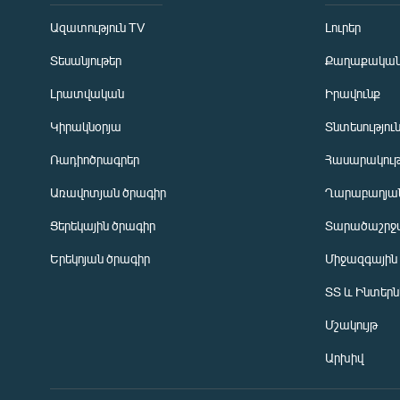
Ազատություն TV
Լուրեր
Տեսանյութեր
Քաղաքակա
Լրատվական
Իրավունք
Կիրակնօրյա
Տնտեսությու
Ռադիոծրագրեր
Հասարակութ
Առավոտյան ծրագիր
Ղարաբաղյան
Ցերեկային ծրագիր
Տարածաշրջ
Հայերեն
Երեկոյան ծրագիր
Միջազգային
English
ՏՏ և Ինտեր
Русский
Մշակույթ
ՀԵՏԵՎԵՔ ՄԵԶ
Արխիվ