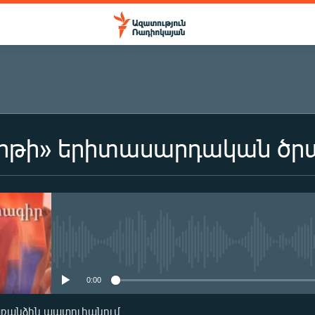
երթի» երիտասարդական ծր
ԲԱԺԱՆՈՐԴԱԳՐՎԵԼ
Բաժանորդագրվել
No media source currently availa
0:00
առանձին պատուհանում