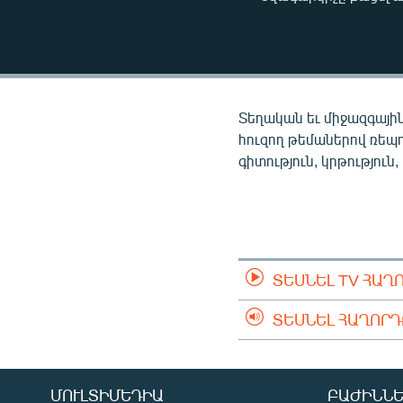
ՄԻՋԱԶԳԱՅԻՆ
ՄՇԱԿՈՒՅԹ
ՍՊՈՐՏ
ՄԵԿՆԱԲԱՆՈՒԹՅՈՒՆ
Տեղական եւ միջազգային
ՏՏ ԵՒ ԻՆՏԵՐՆԵՏ
հուզող թեմաներով ռեպ
գիտություն, կրթություն,
ԿՈՐՈՆԱՎԻՐՈՒՍ
ԱՐԽԻՎ
ՏԵՍԱՆՅՈՒԹԵՐ
ԲԱՆԱՎԵՃ
ՏԵՍՆԵԼ TV ՀԱՂ
ՁԳՏԵԼՈՎ ԼԱՎԱԳՈՒՅՆԻՆ
ՏԵՍՆԵԼ ՀԱՂՈՐ
ՓՈԴՔԱՍԹ
ՄՈՒԼՏԻՄԵԴԻԱ
ԲԱԺԻՆՆԵ