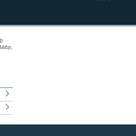
EMBED
նը
ններ,