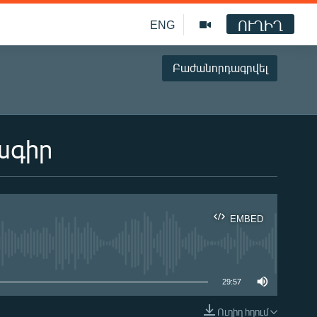
ՈՒՂԻՂ
ENG
Բաժանորդագրվել
ագիր
EMBED
ble
29:57
Ուղիղ հղում