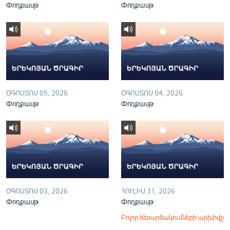
Փոդքասթ
Փոդքասթ
English
Русский
ՀԵՏԵՎԵՔ ՄԵԶ
ՕԳՈՍՏՈՍ 05, 2026
ՕԳՈՍՏՈՍ 04, 2026
Փոդքասթ
Փոդքասթ
«Ազատության» բոլոր կայքերը
ՕԳՈՍՏՈՍ 03, 2026
ՀՈՒԼԻՍ 31, 2026
Փոդքասթ
Փոդքասթ
Բոլոր հեռարձակումների արխիվը