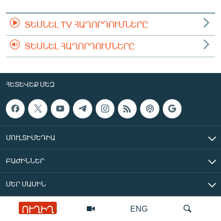
ՏԵՍՆԵԼ TV ՀԱՂՈՐԴՈՒՄՆԵՐԸ
ՏԵՍՆԵԼ ՀԱՂՈՐԴՈՒՄՆԵՐԸ
ՀԵՏԵՎԵՔ ՄԵԶ
ՄՈՒԼՏԻՄԵԴԻԱ
ԲԱԺԻՆՆԵՐ
ՄԵՐ ՄԱՍԻՆ
ՈՒՂԻՂ
ENG
«Ազատ Եվրոպա/Ազատություն» ռադիոկայան © 2026