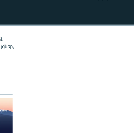
EMBED
ին
յցներ,