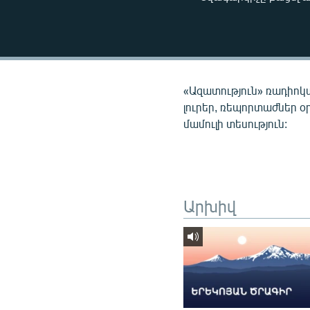
ՄԻՋԱԶԳԱՅԻՆ
ՄՇԱԿՈՒՅԹ
ՍՊՈՐՏ
ՄԵԿՆԱԲԱՆՈՒԹՅՈՒՆ
«Ազատություն» ռադիոկ
ՏՏ ԵՒ ԻՆՏԵՐՆԵՏ
լուրեր, ռեպորտաժներ օ
մամուլի տեսություն:
ԿՈՐՈՆԱՎԻՐՈՒՍ
ԱՐԽԻՎ
ՏԵՍԱՆՅՈՒԹԵՐ
ԲԱՆԱՎԵՃ
Արխիվ
ՁԳՏԵԼՈՎ ԼԱՎԱԳՈՒՅՆԻՆ
ՓՈԴՔԱՍԹ