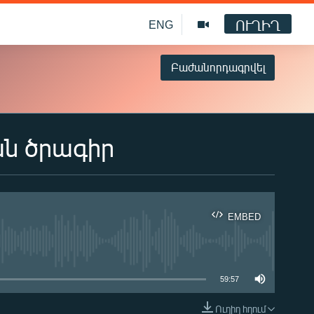
ՈՒՂԻՂ
ENG
Բաժանորդագրվել
ան ծրագիր
EMBED
ble
59:57
Ուղիղ հղում