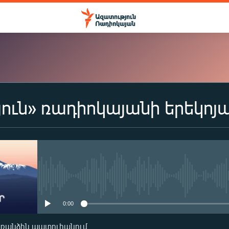
ուն» ռադիոկայանի երեկոյ
ԲԱԺԱՆՈՐԴԱԳՐՎԵԼ
Apple Podcasts
Spotify
No media source currently availa
0:00
Բաժանորդագրվել
առանձին պատուհանում