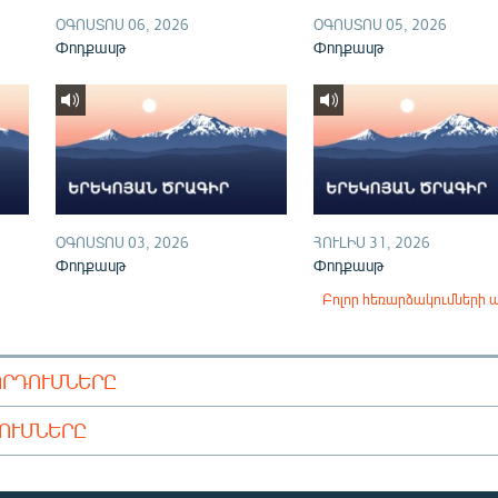
ՕԳՈՍՏՈՍ 06, 2026
ՕԳՈՍՏՈՍ 05, 2026
Փոդքասթ
Փոդքասթ
ՕԳՈՍՏՈՍ 03, 2026
ՀՈՒԼԻՍ 31, 2026
Փոդքասթ
Փոդքասթ
Բոլոր հեռարձակումների 
ՈՐԴՈՒՄՆԵՐԸ
ԴՈՒՄՆԵՐԸ