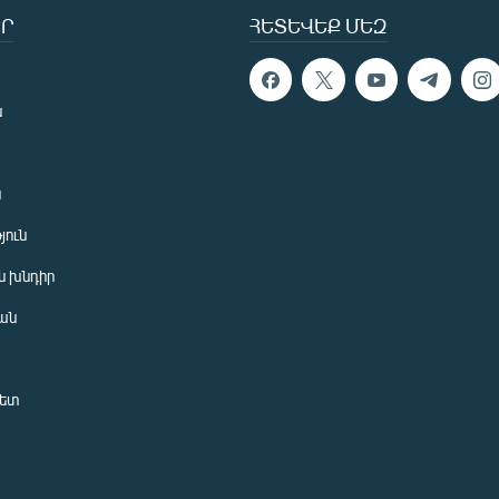
Ր
ՀԵՏԵՎԵՔ ՄԵԶ
ն
ն
յուն
 խնդիր
ան
նետ