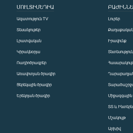
ՄՈՒԼՏԻՄԵԴԻԱ
ԲԱԺԻՆՆԵ
Ազատություն TV
Լուրեր
Տեսանյութեր
Քաղաքակա
Լրատվական
Իրավունք
Կիրակնօրյա
Տնտեսությու
Ռադիոծրագրեր
Հասարակութ
Առավոտյան ծրագիր
Ղարաբաղյան
Ցերեկային ծրագիր
Տարածաշրջ
Հայերեն
Երեկոյան ծրագիր
Միջազգային
English
ՏՏ և Ինտեր
Русский
Մշակույթ
ՀԵՏԵՎԵՔ ՄԵԶ
Արխիվ