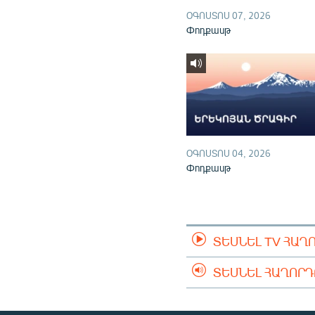
ՕԳՈՍՏՈՍ 07, 2026
Փոդքասթ
ՕԳՈՍՏՈՍ 04, 2026
Փոդքասթ
ՏԵՍՆԵԼ TV ՀԱՂ
ՏԵՍՆԵԼ ՀԱՂՈՐ