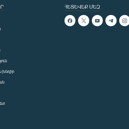
Ր
ՀԵՏԵՎԵՔ ՄԵԶ
ն
ն
յուն
 խնդիր
ան
նետ