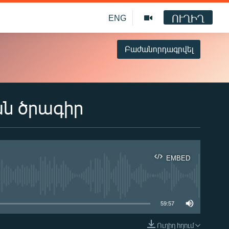
ՈՒՂԻՂ
ENG
Բաժանորդագրվել
ան ծրագիր
EMBED
ble
59:57
Ուղիղ հղում