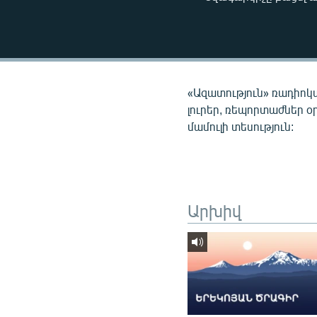
ՄԻՋԱԶԳԱՅԻՆ
ՄՇԱԿՈՒՅԹ
ՍՊՈՐՏ
ՄԵԿՆԱԲԱՆՈՒԹՅՈՒՆ
«Ազատություն» ռադիոկ
ՏՏ ԵՒ ԻՆՏԵՐՆԵՏ
լուրեր, ռեպորտաժներ օ
մամուլի տեսություն:
ԿՈՐՈՆԱՎԻՐՈՒՍ
ԱՐԽԻՎ
ՏԵՍԱՆՅՈՒԹԵՐ
ԲԱՆԱՎԵՃ
Արխիվ
ՁԳՏԵԼՈՎ ԼԱՎԱԳՈՒՅՆԻՆ
ՓՈԴՔԱՍԹ