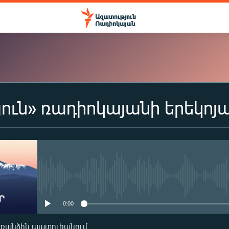
ուն» ռադիոկայանի երեկոյ
ԲԱԺԱՆՈՐԴԱԳՐՎԵԼ
Apple Podcasts
Spotify
No media source currently availa
0:00
Բաժանորդագրվել
առանձին պատուհանում