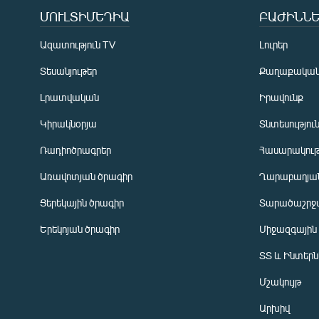
ՄՈՒԼՏԻՄԵԴԻԱ
ԲԱԺԻՆՆԵ
Ազատություն TV
Լուրեր
Տեսանյութեր
Քաղաքակա
Լրատվական
Իրավունք
Կիրակնօրյա
Տնտեսությու
Ռադիոծրագրեր
Հասարակութ
Առավոտյան ծրագիր
Ղարաբաղյան
Ցերեկային ծրագիր
Տարածաշրջ
Հայերեն
Երեկոյան ծրագիր
Միջազգային
English
ՏՏ և Ինտեր
Русский
Մշակույթ
ՀԵՏԵՎԵՔ ՄԵԶ
Արխիվ