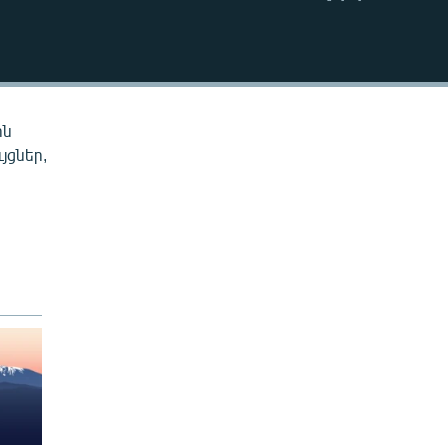
EMBED
ին
յցներ,