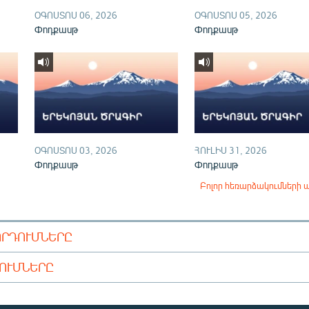
ՕԳՈՍՏՈՍ 06, 2026
ՕԳՈՍՏՈՍ 05, 2026
Փոդքասթ
Փոդքասթ
ՕԳՈՍՏՈՍ 03, 2026
ՀՈՒԼԻՍ 31, 2026
Փոդքասթ
Փոդքասթ
Բոլոր հեռարձակումների 
ՈՐԴՈՒՄՆԵՐԸ
ԴՈՒՄՆԵՐԸ