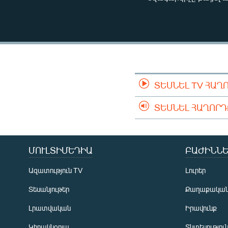
ՄԻՋԱԶԳԱՅԻՆ
ՄՇԱԿՈՒՅԹ
ՍՊՈՐՏ
ՄԵԿՆԱԲԱՆՈՒԹՅՈՒՆ
ՏՏ ԵՒ ԻՆՏԵՐՆԵՏ
ՏԵՍՆԵԼ TV ՀԱՂ
ԿՈՐՈՆԱՎԻՐՈՒՍ
ՏԵՍՆԵԼ ՀԱՂՈՐ
ԱՐԽԻՎ
ՏԵՍԱՆՅՈՒԹԵՐ
ԲԱՆԱՎԵՃ
ՄՈՒԼՏԻՄԵԴԻԱ
ԲԱԺԻՆՆԵ
ՁԳՏԵԼՈՎ ԼԱՎԱԳՈՒՅՆԻՆ
Ազատություն TV
Լուրեր
ՓՈԴՔԱՍԹ
Տեսանյութեր
Քաղաքակա
Լրատվական
Իրավունք
Կիրակնօրյա
Տնտեսությու