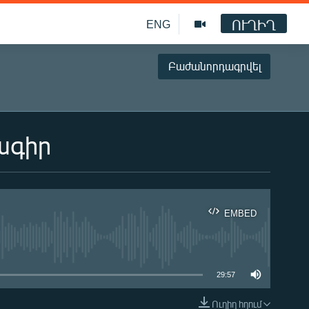
ՈՒՂԻՂ
ENG
Բաժանորդագրվել
ագիր
EMBED
ble
29:57
Ուղիղ հղում