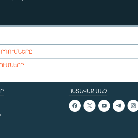
ՈՐԴՈՒՄՆԵՐԸ
ԴՈՒՄՆԵՐԸ
Ր
ՀԵՏԵՎԵՔ ՄԵԶ
ն
ն