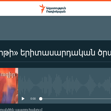
երթի» երիտասարդական ծր
ԲԱԺԱՆՈՐԴԱԳՐՎԵԼ
Բաժանորդագրվել
No media source currently availa
0:00
առանձին պատուհանում