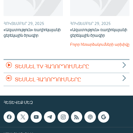
ՀՈԿՏԵՄԲԵՐ 29, 2025
ՀՈԿՏԵՄԲԵՐ 29, 2025
«Ազատություն» ռադիոկայանի
«Ազատություն» ռադիոկայանի
ցերեկային ծրագիր
ցերեկային ծրագիր
Բոլոր հեռարձակումների արխիվը
ՏԵՍՆԵԼ TV ՀԱՂՈՐԴՈՒՄՆԵՐԸ
ՏԵՍՆԵԼ ՀԱՂՈՐԴՈՒՄՆԵՐԸ
ՀԵՏԵՎԵՔ ՄԵԶ