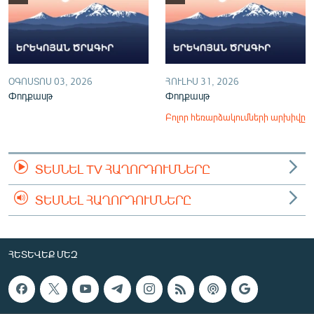
ՕԳՈՍՏՈՍ 03, 2026
ՀՈՒԼԻՍ 31, 2026
Փոդքասթ
Փոդքասթ
Բոլոր հեռարձակումների արխիվը
ՏԵՍՆԵԼ TV ՀԱՂՈՐԴՈՒՄՆԵՐԸ
ՏԵՍՆԵԼ ՀԱՂՈՐԴՈՒՄՆԵՐԸ
ՀԵՏԵՎԵՔ ՄԵԶ