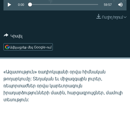
ՄԻՋԱԶԳԱՅԻՆ
0:00
59:57
ՄՇԱԿՈՒՅԹ
Ուղիղ հղում
ՍՊՈՐՏ
Կիսվել
ՄԵԿՆԱԲԱՆՈՒԹՅՈՒՆ
ՏՏ ԵՒ ԻՆՏԵՐՆԵՏ
Ավելացրեք մեզ Google-ում
ԿՈՐՈՆԱՎԻՐՈՒՍ
ԱՐԽԻՎ
«Ազատություն» ռադիոկայանի օրվա հիմնական
ՏԵՍԱՆՅՈՒԹԵՐ
թողարկումը: Տեղական եւ միջազգային լուրեր,
ռեպորտաժներ օրվա կարեւորագույն
ԲԱՆԱՎԵՃ
իրադարձությունների մասին, հարցազրույցներ, մամուլի
ՁԳՏԵԼՈՎ ԼԱՎԱԳՈՒՅՆԻՆ
տեսություն:
ՓՈԴՔԱՍԹ
Հայերեն