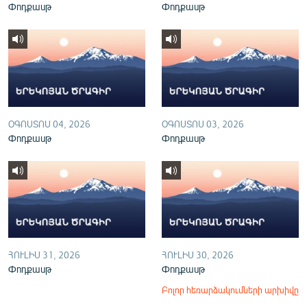
Փոդքասթ
Փոդքասթ
English
Русский
ՀԵՏԵՎԵՔ ՄԵԶ
ՕԳՈՍՏՈՍ 04, 2026
ՕԳՈՍՏՈՍ 03, 2026
Փոդքասթ
Փոդքասթ
«Ազատության» բոլոր կայքերը
ՀՈՒԼԻՍ 31, 2026
ՀՈՒԼԻՍ 30, 2026
Փոդքասթ
Փոդքասթ
Բոլոր հեռարձակումների արխիվը