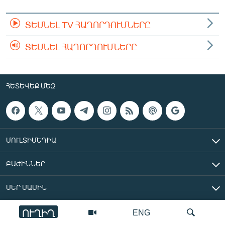
ՏԵՍՆԵԼ TV ՀԱՂՈՐԴՈՒՄՆԵՐԸ
ՏԵՍՆԵԼ ՀԱՂՈՐԴՈՒՄՆԵՐԸ
ՀԵՏԵՎԵՔ ՄԵԶ
ՄՈՒԼՏԻՄԵԴԻԱ
ԲԱԺԻՆՆԵՐ
ՄԵՐ ՄԱՍԻՆ
ՈՒՂԻՂ
ENG
«Ազատ Եվրոպա/Ազատություն» ռադիոկայան © 2026