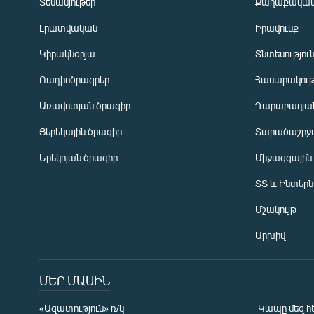
Տեսանյութեր
Քաղաքակա
Լրատվական
Իրավունք
Կիրակնօրյա
Տնտեսությու
Ռադիոծրագրեր
Հասարակութ
Առավոտյան ծրագիր
Ղարաբաղյան
Ցերեկային ծրագիր
Տարածաշրջ
Հայերեն
Երեկոյան ծրագիր
Միջազգային
English
ՏՏ և Ինտեր
Русский
Մշակույթ
ՀԵՏԵՎԵՔ ՄԵԶ
Արխիվ
ՄԵՐ ՄԱՍԻՆ
«Ազատություն» ռ/կ
Կապը մեզ հ