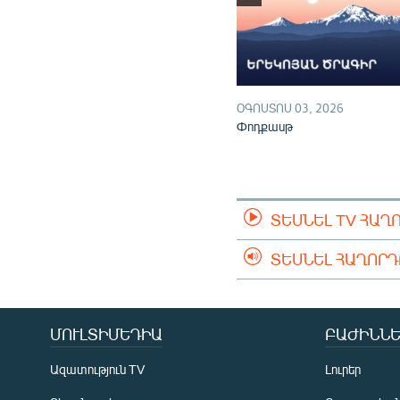
ՕԳՈՍՏՈՍ 03, 2026
Փոդքասթ
ՏԵՍՆԵԼ TV ՀԱՂ
ՏԵՍՆԵԼ ՀԱՂՈՐ
ՄՈՒԼՏԻՄԵԴԻԱ
ԲԱԺԻՆՆԵ
Ազատություն TV
Լուրեր