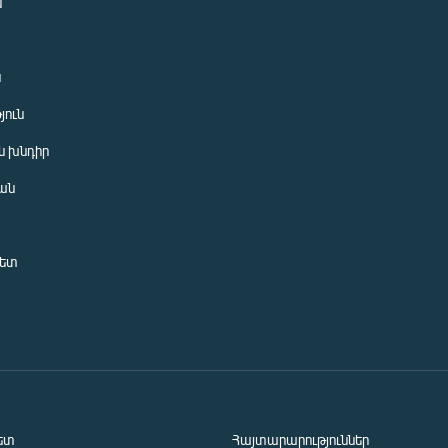
ն
ն
յուն
 խնդիր
ան
նետ
ետ
Հայտարարություններ