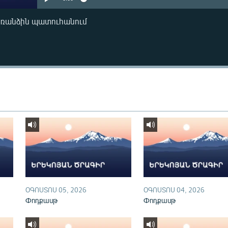
առանձին պատուհանում
ՕԳՈՍՏՈՍ 05, 2026
ՕԳՈՍՏՈՍ 04, 2026
Փոդքասթ
Փոդքասթ