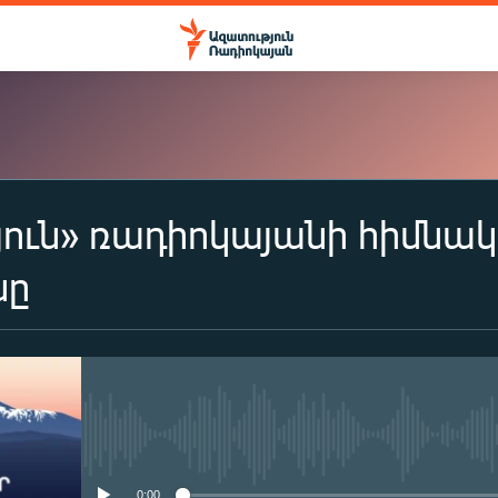
ուն» ռադիոկայանի հիմնա
ԲԱԺԱՆՈՐԴԱԳՐՎԵԼ
նը
Apple Podcasts
Spotify
No media source currently availa
Բաժանորդագրվել
0:00