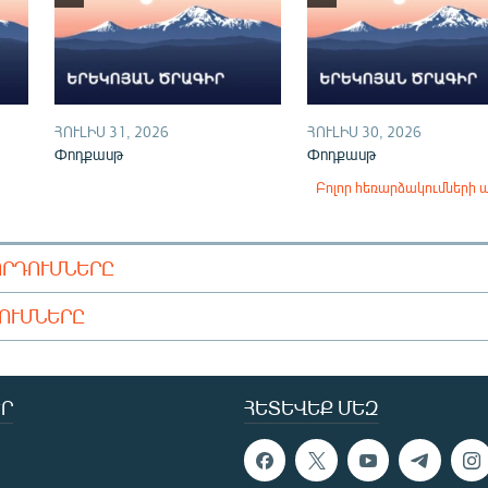
ՀՈՒԼԻՍ 31, 2026
ՀՈՒԼԻՍ 30, 2026
Փոդքասթ
Փոդքասթ
Բոլոր հեռարձակումների 
ՈՐԴՈՒՄՆԵՐԸ
ԴՈՒՄՆԵՐԸ
Ր
ՀԵՏԵՎԵՔ ՄԵԶ