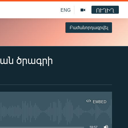
ՈՒՂԻՂ
ENG
Բաժանորդագրվել
կան ծրագրի
EMBED
ble
59:57