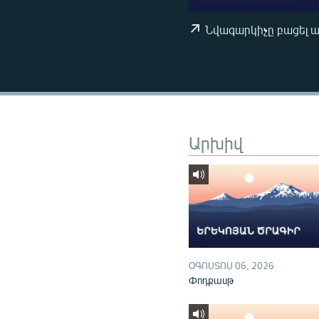
ՄԻՋԱԶԳԱՅԻՆ
ՄՇԱԿՈՒՅԹ
Նվագարկիչը բացել 
ՍՊՈՐՏ
ՄԵԿՆԱԲԱՆՈՒԹՅՈՒՆ
ՏՏ ԵՒ ԻՆՏԵՐՆԵՏ
ԿՈՐՈՆԱՎԻՐՈՒՍ
Արխիվ
ԱՐԽԻՎ
ՏԵՍԱՆՅՈՒԹԵՐ
ԲԱՆԱՎԵՃ
ՁԳՏԵԼՈՎ ԼԱՎԱԳՈՒՅՆԻՆ
ՓՈԴՔԱՍԹ
ՕԳՈՍՏՈՍ 06, 2026
Փոդքասթ