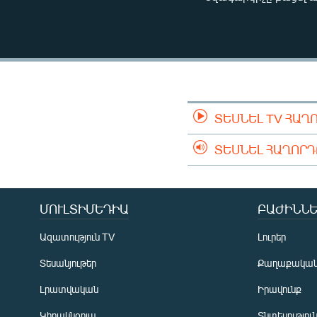
ՄԻՋԱԶԳԱՅԻՆ
ՄՇԱԿՈՒՅԹ
ՍՊՈՐՏ
ՄԵԿՆԱԲԱՆՈՒԹՅՈՒՆ
ՏՏ ԵՒ ԻՆՏԵՐՆԵՏ
ՏԵՍՆԵԼ TV ՀԱՂ
ԿՈՐՈՆԱՎԻՐՈՒՍ
ՏԵՍՆԵԼ ՀԱՂՈՐ
ԱՐԽԻՎ
ՏԵՍԱՆՅՈՒԹԵՐ
ԲԱՆԱՎԵՃ
ՄՈՒԼՏԻՄԵԴԻԱ
ԲԱԺԻՆՆԵ
ՁԳՏԵԼՈՎ ԼԱՎԱԳՈՒՅՆԻՆ
Ազատություն TV
Լուրեր
ՓՈԴՔԱՍԹ
Տեսանյութեր
Քաղաքակա
Լրատվական
Իրավունք
Կիրակնօրյա
Տնտեսությու