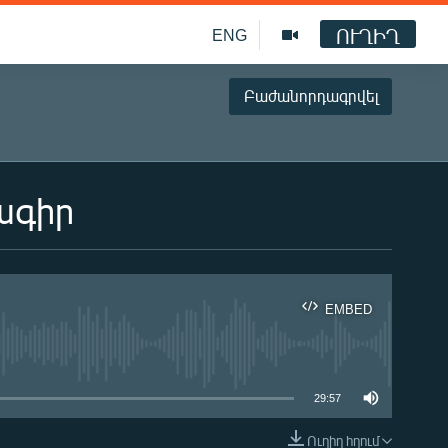
ՈՒՂԻՂ
ENG
Բաժանորդագրվել
ագիր
EMBED
ble
29:57
Ուղիղ հղում