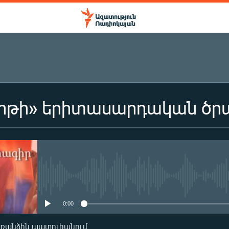
երթի» երիտասարդական ծր
ԲԱԺԱՆՈՐԴԱԳՐՎԵԼ
Բաժանորդագրվել
No media source currently availa
0:00
առանձին պատուհանում