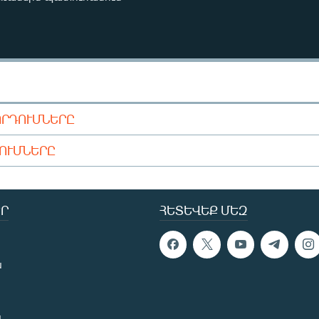
ՈՐԴՈՒՄՆԵՐԸ
ԴՈՒՄՆԵՐԸ
Ր
ՀԵՏԵՎԵՔ ՄԵԶ
ն
ն