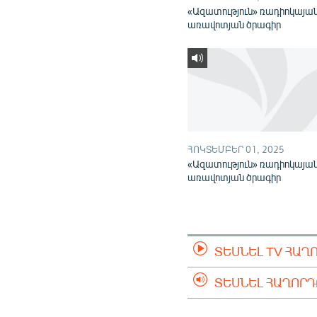
«Ազատություն» ռադիոկայա
առավոտյան ծրագիր
ՀՈԿՏԵՄԲԵՐ 01, 2025
«Ազատություն» ռադիոկայա
առավոտյան ծրագիր
ՏԵՍՆԵԼ TV ՀԱՂ
ՏԵՍՆԵԼ ՀԱՂՈՐ