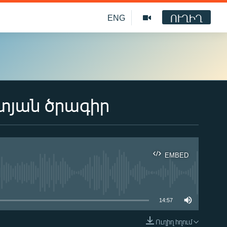
ՈՒՂԻՂ
ENG
տյան ծրագիր
EMBED
ble
14:57
Ուղիղ հղում