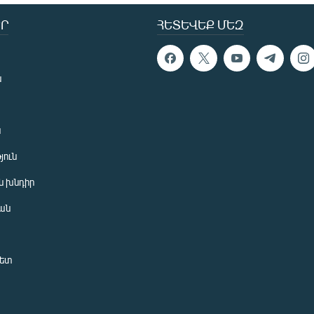
Ր
ՀԵՏԵՎԵՔ ՄԵԶ
ն
ն
յուն
 խնդիր
ան
նետ