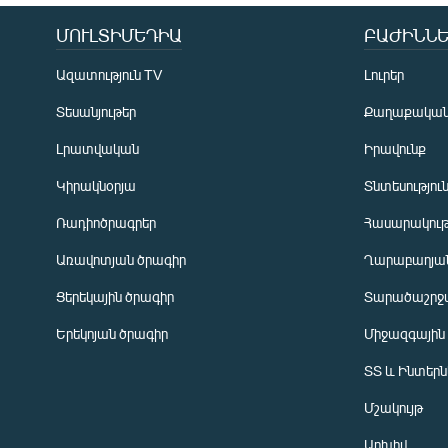
ՄՈՒԼՏԻՄԵԴԻԱ
ԲԱԺԻՆՆԵ
Ազատություն TV
Լուրեր
Տեսանյութեր
Քաղաքակա
Լրատվական
Իրավունք
Կիրակնօրյա
Տնտեսությու
Ռադիոծրագրեր
Հասարակութ
Առավոտյան ծրագիր
Ղարաբաղյան
Ցերեկային ծրագիր
Տարածաշրջ
Հայերեն
Երեկոյան ծրագիր
Միջազգային
English
ՏՏ և Ինտեր
Русский
Մշակույթ
ՀԵՏԵՎԵՔ ՄԵԶ
Արխիվ