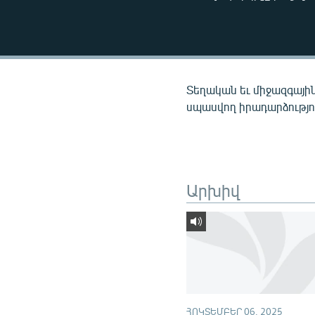
ՄԻՋԱԶԳԱՅԻՆ
ՄՇԱԿՈՒՅԹ
ՍՊՈՐՏ
ՄԵԿՆԱԲԱՆՈՒԹՅՈՒՆ
Տեղական եւ միջազգային
ՏՏ ԵՒ ԻՆՏԵՐՆԵՏ
սպասվող իրադարձությու
ԿՈՐՈՆԱՎԻՐՈՒՍ
ԱՐԽԻՎ
ՏԵՍԱՆՅՈՒԹԵՐ
Արխիվ
ԲԱՆԱՎԵՃ
ՁԳՏԵԼՈՎ ԼԱՎԱԳՈՒՅՆԻՆ
ՓՈԴՔԱՍԹ
ՀՈԿՏԵՄԲԵՐ 06, 2025