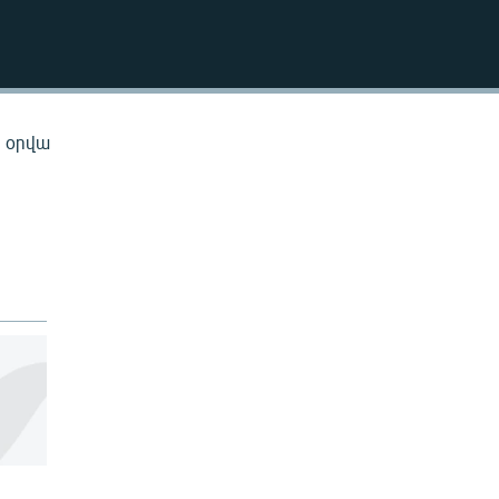
EMBED
ն օրվա