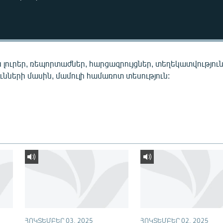
 լուրեր, ռեպորտաժներ, հարցազրույցներ, տեղեկատվությու
նների մասին, մամուլի համառոտ տեսություն:
ՀՈԿՏԵՄԲԵՐ 03, 2025
ՀՈԿՏԵՄԲԵՐ 02, 2025