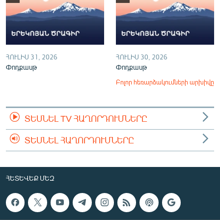
ՀՈՒԼԻՍ 31, 2026
ՀՈՒԼԻՍ 30, 2026
Փոդքասթ
Փոդքասթ
Բոլոր հեռարձակումների արխիվը
ՏԵՍՆԵԼ TV ՀԱՂՈՐԴՈՒՄՆԵՐԸ
ՏԵՍՆԵԼ ՀԱՂՈՐԴՈՒՄՆԵՐԸ
ՀԵՏԵՎԵՔ ՄԵԶ