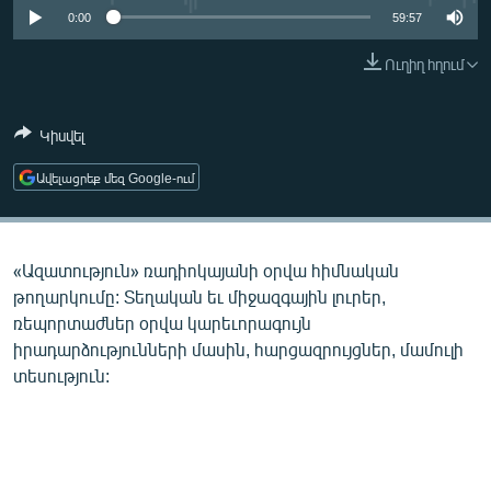
ՄԻՋԱԶԳԱՅԻՆ
0:00
59:57
ՄՇԱԿՈՒՅԹ
Ուղիղ հղում
ՍՊՈՐՏ
Կիսվել
ՄԵԿՆԱԲԱՆՈՒԹՅՈՒՆ
ՏՏ ԵՒ ԻՆՏԵՐՆԵՏ
Ավելացրեք մեզ Google-ում
ԿՈՐՈՆԱՎԻՐՈՒՍ
ԱՐԽԻՎ
«Ազատություն» ռադիոկայանի օրվա հիմնական
ՏԵՍԱՆՅՈՒԹԵՐ
թողարկումը: Տեղական եւ միջազգային լուրեր,
ռեպորտաժներ օրվա կարեւորագույն
ԲԱՆԱՎԵՃ
իրադարձությունների մասին, հարցազրույցներ, մամուլի
ՁԳՏԵԼՈՎ ԼԱՎԱԳՈՒՅՆԻՆ
տեսություն:
ՓՈԴՔԱՍԹ
Հայերեն