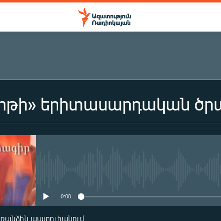
երթի» երիտասարդական ծր
ԲԱԺԱՆՈՐԴԱԳՐՎԵԼ
Բաժանորդագրվել
No media source currently availa
0:00
առանձին պատուհանում