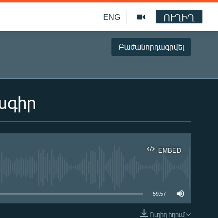
ՈՒՂԻՂ
ENG
Բաժանորդագրվել
ագիր
EMBED
ble
59:57
Ուղիղ հղում