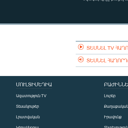
ՄԻՋԱԶԳԱՅԻՆ
ՄՇԱԿՈՒՅԹ
ՍՊՈՐՏ
ՄԵԿՆԱԲԱՆՈՒԹՅՈՒՆ
ՏՏ ԵՒ ԻՆՏԵՐՆԵՏ
ՏԵՍՆԵԼ TV ՀԱՂ
ԿՈՐՈՆԱՎԻՐՈՒՍ
ՏԵՍՆԵԼ ՀԱՂՈՐ
ԱՐԽԻՎ
ՏԵՍԱՆՅՈՒԹԵՐ
ԲԱՆԱՎԵՃ
ՄՈՒԼՏԻՄԵԴԻԱ
ԲԱԺԻՆՆԵ
ՁԳՏԵԼՈՎ ԼԱՎԱԳՈՒՅՆԻՆ
Ազատություն TV
Լուրեր
ՓՈԴՔԱՍԹ
Տեսանյութեր
Քաղաքակա
Լրատվական
Իրավունք
Կիրակնօրյա
Տնտեսությու