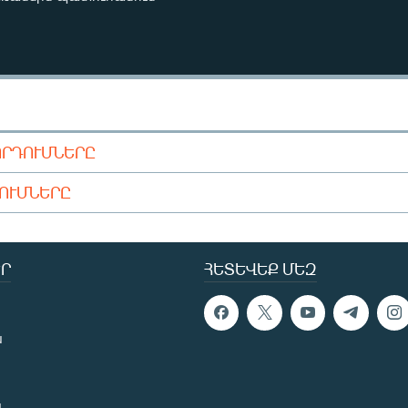
ՈՐԴՈՒՄՆԵՐԸ
ԴՈՒՄՆԵՐԸ
Ր
ՀԵՏԵՎԵՔ ՄԵԶ
ն
ն