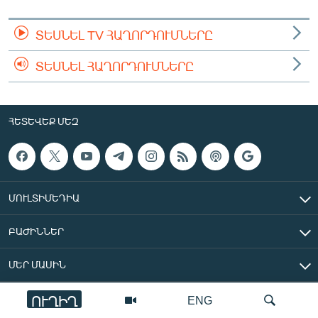
ՏԵՍՆԵԼ TV ՀԱՂՈՐԴՈՒՄՆԵՐԸ
ՏԵՍՆԵԼ ՀԱՂՈՐԴՈՒՄՆԵՐԸ
ՀԵՏԵՎԵՔ ՄԵԶ
ՄՈՒԼՏԻՄԵԴԻԱ
ԲԱԺԻՆՆԵՐ
ՄԵՐ ՄԱՍԻՆ
ՈՒՂԻՂ
ENG
«Ազատ Եվրոպա/Ազատություն» ռադիոկայան © 2026