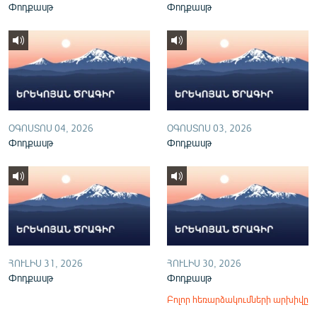
Փոդքասթ
Փոդքասթ
English
Русский
ՀԵՏԵՎԵՔ ՄԵԶ
ՕԳՈՍՏՈՍ 04, 2026
ՕԳՈՍՏՈՍ 03, 2026
Փոդքասթ
Փոդքասթ
«Ազատության» բոլոր կայքերը
ՀՈՒԼԻՍ 31, 2026
ՀՈՒԼԻՍ 30, 2026
Փոդքասթ
Փոդքասթ
Բոլոր հեռարձակումների արխիվը