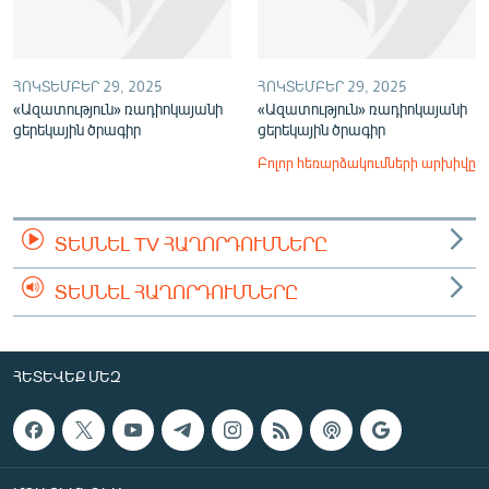
ՀՈԿՏԵՄԲԵՐ 29, 2025
ՀՈԿՏԵՄԲԵՐ 29, 2025
«Ազատություն» ռադիոկայանի
«Ազատություն» ռադիոկայանի
ցերեկային ծրագիր
ցերեկային ծրագիր
Բոլոր հեռարձակումների արխիվը
ՏԵՍՆԵԼ TV ՀԱՂՈՐԴՈՒՄՆԵՐԸ
ՏԵՍՆԵԼ ՀԱՂՈՐԴՈՒՄՆԵՐԸ
ՀԵՏԵՎԵՔ ՄԵԶ