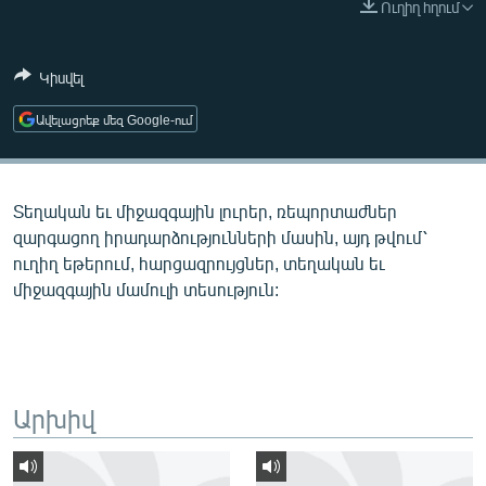
Ուղիղ հղում
ՄԻՋԱԶԳԱՅԻՆ
ՄՇԱԿՈՒՅԹ
Կիսվել
ՍՊՈՐՏ
Ավելացրեք մեզ Google-ում
ՄԵԿՆԱԲԱՆՈՒԹՅՈՒՆ
ՏՏ ԵՒ ԻՆՏԵՐՆԵՏ
Տեղական եւ միջազգային լուրեր, ռեպորտաժներ
ԿՈՐՈՆԱՎԻՐՈՒՍ
զարգացող իրադարձությունների մասին, այդ թվում՝
ԱՐԽԻՎ
ուղիղ եթերում, հարցազրույցներ, տեղական եւ
միջազգային մամուլի տեսություն:
ՏԵՍԱՆՅՈՒԹԵՐ
ԲԱՆԱՎԵՃ
ՁԳՏԵԼՈՎ ԼԱՎԱԳՈՒՅՆԻՆ
ՓՈԴՔԱՍԹ
Արխիվ
Հայերեն