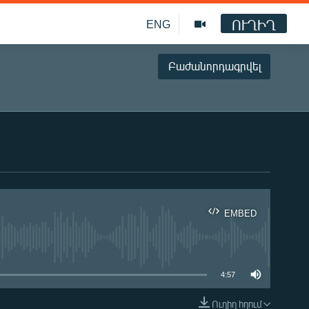
ՈՒՂԻՂ
ENG
Բաժանորդագրվել
EMBED
ble
4:57
Ուղիղ հղում