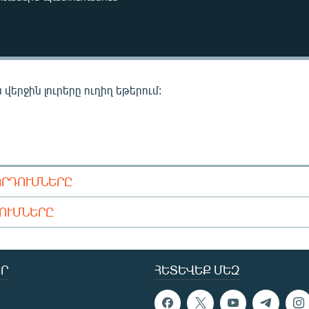
վերջին լուրերը ուղիղ եթերում:
ՈՐԴՈՒՄՆԵՐԸ
ԴՈՒՄՆԵՐԸ
Ր
ՀԵՏԵՎԵՔ ՄԵԶ