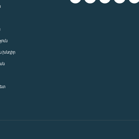
ն
ն
յուն
 խնդիր
ան
նետ