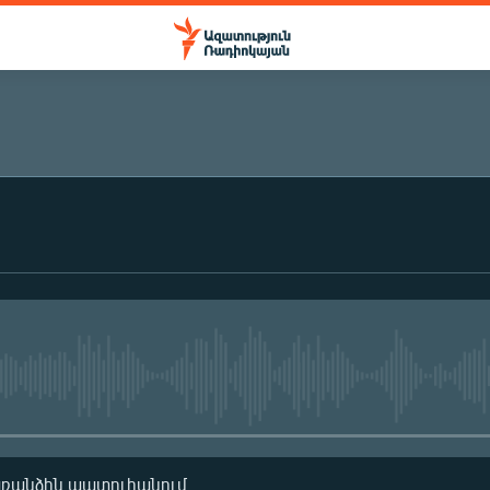
ԲԱԺԱՆՈՐԴԱԳՐՎԵԼ
Բաժանորդագրվել
No media source currently availa
առանձին պատուհանում