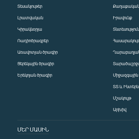
Տեսանյութեր
Քաղաքակա
Լրատվական
Իրավունք
Կիրակնօրյա
Տնտեսությու
Ռադիոծրագրեր
Հասարակութ
Առավոտյան ծրագիր
Ղարաբաղյան
Ցերեկային ծրագիր
Տարածաշրջ
Հայերեն
Երեկոյան ծրագիր
Միջազգային
English
ՏՏ և Ինտեր
Русский
Մշակույթ
ՀԵՏԵՎԵՔ ՄԵԶ
Արխիվ
ՄԵՐ ՄԱՍԻՆ