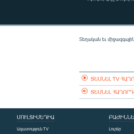
ՄԻՋԱԶԳԱՅԻՆ
ՄՇԱԿՈՒՅԹ
ՍՊՈՐՏ
ՄԵԿՆԱԲԱՆՈՒԹՅՈՒՆ
Տեղական եւ միջազգային 
ՏՏ ԵՒ ԻՆՏԵՐՆԵՏ
ԿՈՐՈՆԱՎԻՐՈՒՍ
ԱՐԽԻՎ
ՏԵՍԱՆՅՈՒԹԵՐ
ՏԵՍՆԵԼ TV ՀԱՂ
ԲԱՆԱՎԵՃ
ՏԵՍՆԵԼ ՀԱՂՈՐ
ՁԳՏԵԼՈՎ ԼԱՎԱԳՈՒՅՆԻՆ
ՓՈԴՔԱՍԹ
ՄՈՒԼՏԻՄԵԴԻԱ
ԲԱԺԻՆՆԵ
Ազատություն TV
Լուրեր