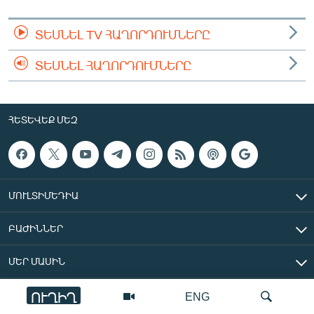
ՏԵՍՆԵԼ TV ՀԱՂՈՐԴՈՒՄՆԵՐԸ
ՏԵՍՆԵԼ ՀԱՂՈՐԴՈՒՄՆԵՐԸ
ՀԵՏԵՎԵՔ ՄԵԶ
ՄՈՒԼՏԻՄԵԴԻԱ
ԲԱԺԻՆՆԵՐ
ՄԵՐ ՄԱՍԻՆ
ՈՒՂԻՂ
ENG
«Ազատ Եվրոպա/Ազատություն» ռադիոկայան © 2026