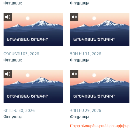
Փոդքասթ
Փոդքասթ
English
Русский
ՀԵՏԵՎԵՔ ՄԵԶ
ՕԳՈՍՏՈՍ 03, 2026
ՀՈՒԼԻՍ 31, 2026
Փոդքասթ
Փոդքասթ
«Ազատության» բոլոր կայքերը
ՀՈՒԼԻՍ 30, 2026
ՀՈՒԼԻՍ 29, 2026
Փոդքասթ
Փոդքասթ
Բոլոր հեռարձակումների արխիվը