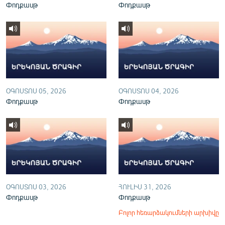
Փոդքասթ
Փոդքասթ
English
Русский
ՀԵՏԵՎԵՔ ՄԵԶ
ՕԳՈՍՏՈՍ 05, 2026
ՕԳՈՍՏՈՍ 04, 2026
Փոդքասթ
Փոդքասթ
«Ազատության» բոլոր կայքերը
ՕԳՈՍՏՈՍ 03, 2026
ՀՈՒԼԻՍ 31, 2026
Փոդքասթ
Փոդքասթ
Բոլոր հեռարձակումների արխիվը