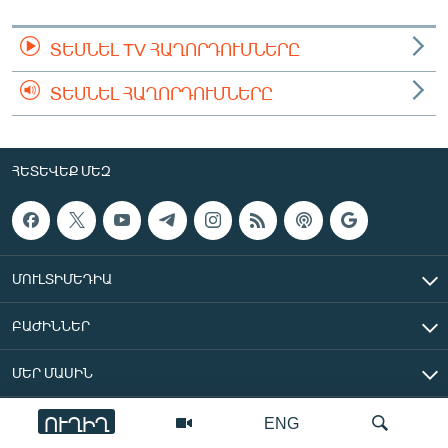
ՏԵՍՆԵԼ TV ՀԱՂՈՐԴՈՒՄՆԵՐԸ
ՏԵՍՆԵԼ ՀԱՂՈՐԴՈՒՄՆԵՐԸ
ՀԵՏԵՎԵՔ ՄԵԶ
ՄՈՒԼՏԻՄԵԴԻԱ
ԲԱԺԻՆՆԵՐ
ՄԵՐ ՄԱՍԻՆ
ՈՒՂԻՂ
ENG
«Ազատ Եվրոպա/Ազատություն» ռադիոկայան © 2026