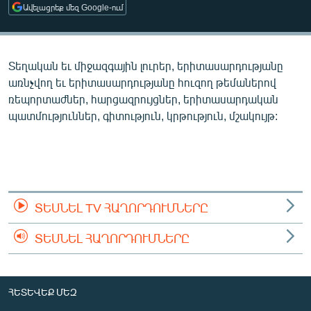
Ավելացրեք մեզ Google-ում
ՄԻՋԱԶԳԱՅԻՆ
ՄՇԱԿՈՒՅԹ
ՍՊՈՐՏ
Տեղական եւ միջազգային լուրեր, երիտասարդությանը
առնչվող եւ երիտասարդությանը հուզող թեմաներով
ՄԵԿՆԱԲԱՆՈՒԹՅՈՒՆ
ռեպորտաժներ, հարցազրույցներ, երիտասարդական
ՏՏ ԵՒ ԻՆՏԵՐՆԵՏ
պատմություններ, գիտություն, կրթություն, մշակույթ:
ԿՈՐՈՆԱՎԻՐՈՒՍ
ԱՐԽԻՎ
ՏԵՍԱՆՅՈՒԹԵՐ
ՏԵՍՆԵԼ TV ՀԱՂՈՐԴՈՒՄՆԵՐԸ
ԲԱՆԱՎԵՃ
ՁԳՏԵԼՈՎ ԼԱՎԱԳՈՒՅՆԻՆ
ՏԵՍՆԵԼ ՀԱՂՈՐԴՈՒՄՆԵՐԸ
ՓՈԴՔԱՍԹ
ՀԵՏԵՎԵՔ ՄԵԶ
Հայերեն