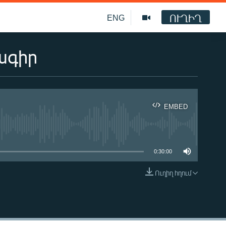
ՈՒՂԻՂ
ENG
ագիր
EMBED
ble
0:30:00
Ուղիղ հղում
EMBED