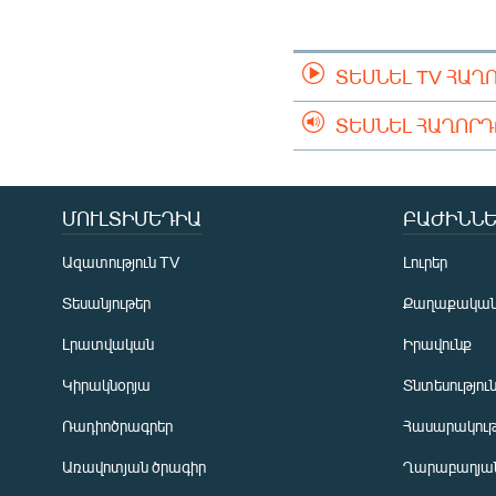
ՄԻՋԱԶԳԱՅԻՆ
ՄՇԱԿՈՒՅԹ
ՏԵՍՆԵԼ TV ՀԱՂ
ՍՊՈՐՏ
ՄԵԿՆԱԲԱՆՈՒԹՅՈՒՆ
ՏԵՍՆԵԼ ՀԱՂՈՐ
ՏՏ ԵՒ ԻՆՏԵՐՆԵՏ
ԿՈՐՈՆԱՎԻՐՈՒՍ
ՄՈՒԼՏԻՄԵԴԻԱ
ԲԱԺԻՆՆԵ
ԱՐԽԻՎ
Ազատություն TV
Լուրեր
ՏԵՍԱՆՅՈՒԹԵՐ
Տեսանյութեր
Քաղաքակա
ԲԱՆԱՎԵՃ
Լրատվական
Իրավունք
ՁԳՏԵԼՈՎ ԼԱՎԱԳՈՒՅՆԻՆ
Կիրակնօրյա
Տնտեսությու
ՓՈԴՔԱՍԹ
Ռադիոծրագրեր
Հասարակութ
Առավոտյան ծրագիր
Ղարաբաղյան