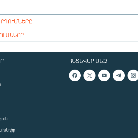
ՈՐԴՈՒՄՆԵՐԸ
ԴՈՒՄՆԵՐԸ
Ր
ՀԵՏԵՎԵՔ ՄԵԶ
ն
ն
յուն
 խնդիր