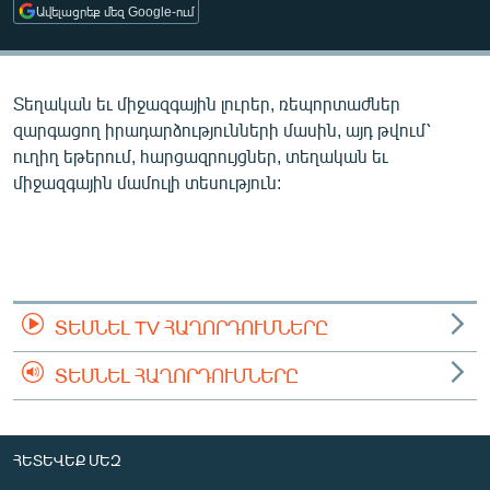
Ավելացրեք մեզ Google-ում
ՄԻՋԱԶԳԱՅԻՆ
ՄՇԱԿՈՒՅԹ
ՍՊՈՐՏ
Տեղական եւ միջազգային լուրեր, ռեպորտաժներ
զարգացող իրադարձությունների մասին, այդ թվում՝
ՄԵԿՆԱԲԱՆՈՒԹՅՈՒՆ
ուղիղ եթերում, հարցազրույցներ, տեղական եւ
ՏՏ ԵՒ ԻՆՏԵՐՆԵՏ
միջազգային մամուլի տեսություն:
ԿՈՐՈՆԱՎԻՐՈՒՍ
ԱՐԽԻՎ
ՏԵՍԱՆՅՈՒԹԵՐ
ՏԵՍՆԵԼ TV ՀԱՂՈՐԴՈՒՄՆԵՐԸ
ԲԱՆԱՎԵՃ
ՁԳՏԵԼՈՎ ԼԱՎԱԳՈՒՅՆԻՆ
ՏԵՍՆԵԼ ՀԱՂՈՐԴՈՒՄՆԵՐԸ
ՓՈԴՔԱՍԹ
ՀԵՏԵՎԵՔ ՄԵԶ
Հայերեն