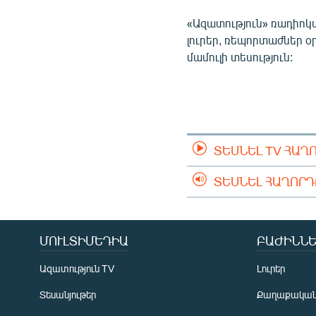
ՄԻՋԱԶԳԱՅԻՆ
«Ազատություն» ռադիոկ
ՄՇԱԿՈՒՅԹ
լուրեր, ռեպորտաժներ օ
ՍՊՈՐՏ
մամուլի տեսություն:
ՄԵԿՆԱԲԱՆՈՒԹՅՈՒՆ
ՏՏ ԵՒ ԻՆՏԵՐՆԵՏ
ԿՈՐՈՆԱՎԻՐՈՒՍ
ՏԵՍՆԵԼ TV ՀԱՂ
ԱՐԽԻՎ
ՏԵՍԱՆՅՈՒԹԵՐ
ՏԵՍՆԵԼ ՀԱՂՈՐ
ԲԱՆԱՎԵՃ
ՁԳՏԵԼՈՎ ԼԱՎԱԳՈՒՅՆԻՆ
ՄՈՒԼՏԻՄԵԴԻԱ
ԲԱԺԻՆՆԵ
ՓՈԴՔԱՍԹ
Ազատություն TV
Լուրեր
Տեսանյութեր
Քաղաքակա