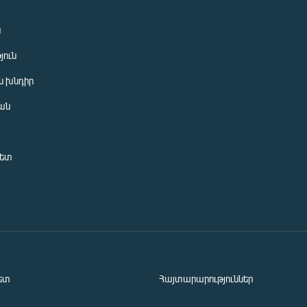
ն
յուն
 խնդիր
ան
նետ
ետ
Հայտարարություններ