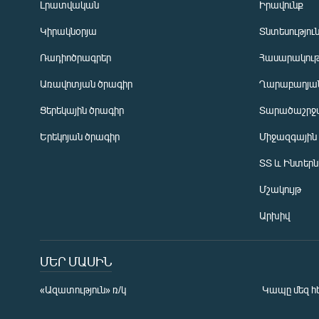
Լրատվական
Իրավունք
Կիրակնօրյա
Տնտեսությու
Ռադիոծրագրեր
Հասարակութ
Առավոտյան ծրագիր
Ղարաբաղյան
Ցերեկային ծրագիր
Տարածաշրջ
Հայերեն
Երեկոյան ծրագիր
Միջազգային
English
ՏՏ և Ինտեր
Русский
Մշակույթ
ՀԵՏԵՎԵՔ ՄԵԶ
Արխիվ
ՄԵՐ ՄԱՍԻՆ
«Ազատություն» ռ/կ
Կապը մեզ հ
«Ազատության» բոլոր կայքերը