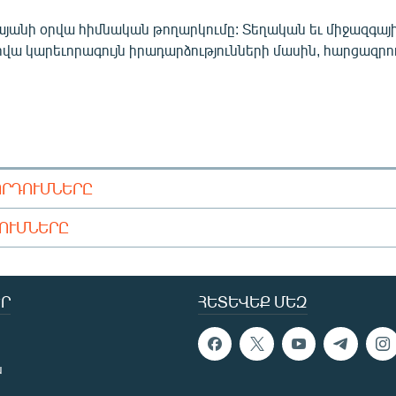
այանի օրվա հիմնական թողարկումը: Տեղական եւ միջազգայ
րվա կարեւորագույն իրադարձությունների մասին, հարցազրու
ՈՐԴՈՒՄՆԵՐԸ
ԴՈՒՄՆԵՐԸ
Ր
ՀԵՏԵՎԵՔ ՄԵԶ
ն