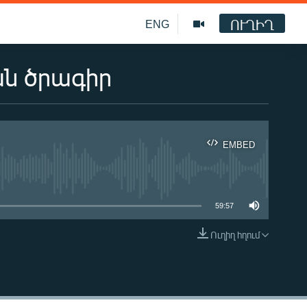
ՈՒՂԻՂ
ENG
ան ծրագիր
EMBED
ble
59:57
Ուղիղ հղում
EMBED