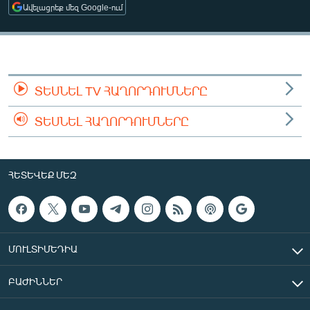
Ավելացրեք մեզ Google-ում
ՄԻՋԱԶԳԱՅԻՆ
ՄՇԱԿՈՒՅԹ
ՍՊՈՐՏ
ՄԵԿՆԱԲԱՆՈՒԹՅՈՒՆ
ՏԵՍՆԵԼ TV ՀԱՂՈՐԴՈՒՄՆԵՐԸ
ՏՏ ԵՒ ԻՆՏԵՐՆԵՏ
ՏԵՍՆԵԼ ՀԱՂՈՐԴՈՒՄՆԵՐԸ
ԿՈՐՈՆԱՎԻՐՈՒՍ
ԱՐԽԻՎ
ՀԵՏԵՎԵՔ ՄԵԶ
ՏԵՍԱՆՅՈՒԹԵՐ
ԲԱՆԱՎԵՃ
ՁԳՏԵԼՈՎ ԼԱՎԱԳՈՒՅՆԻՆ
ՄՈՒԼՏԻՄԵԴԻԱ
ՓՈԴՔԱՍԹ
ԲԱԺԻՆՆԵՐ
Հայերեն