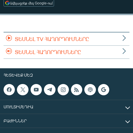
Ավելացրեք մեզ Google-ում
ՄԻՋԱԶԳԱՅԻՆ
ՄՇԱԿՈՒՅԹ
ՍՊՈՐՏ
ՄԵԿՆԱԲԱՆՈՒԹՅՈՒՆ
ՏԵՍՆԵԼ TV ՀԱՂՈՐԴՈՒՄՆԵՐԸ
ՏՏ ԵՒ ԻՆՏԵՐՆԵՏ
ՏԵՍՆԵԼ ՀԱՂՈՐԴՈՒՄՆԵՐԸ
ԿՈՐՈՆԱՎԻՐՈՒՍ
ԱՐԽԻՎ
ՀԵՏԵՎԵՔ ՄԵԶ
ՏԵՍԱՆՅՈՒԹԵՐ
ԲԱՆԱՎԵՃ
ՁԳՏԵԼՈՎ ԼԱՎԱԳՈՒՅՆԻՆ
ՄՈՒԼՏԻՄԵԴԻԱ
ՓՈԴՔԱՍԹ
ԲԱԺԻՆՆԵՐ
Հայերեն